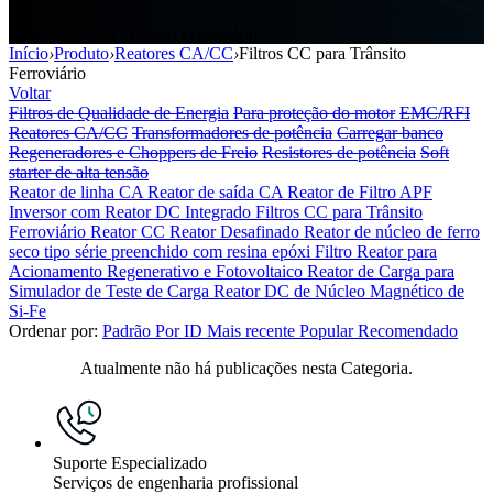
Filtros CC para Trânsito Ferroviário
Início
›
Produto
›
Reatores CA/CC
›
Filtros CC para Trânsito
Ferroviário
Voltar
Filtros de Qualidade de Energia
Para proteção do motor
EMC/RFI
Reatores CA/CC
Transformadores de potência
Carregar banco
Regeneradores e Choppers de Freio
Resistores de potência
Soft
starter de alta tensão
Reator de linha CA
Reator de saída CA
Reator de Filtro APF
Inversor com Reator DC Integrado
Filtros CC para Trânsito
Ferroviário
Reator CC
Reator Desafinado
Reator de núcleo de ferro
seco tipo série preenchido com resina epóxi
Filtro Reator para
Acionamento Regenerativo e Fotovoltaico
Reator de Carga para
Simulador de Teste de Carga
Reator DC de Núcleo Magnético de
Si-Fe
Ordenar por:
Padrão
Por ID
Mais recente
Popular
Recomendado
Atualmente não há publicações nesta Categoria.
Suporte Especializado
Serviços de engenharia profissional