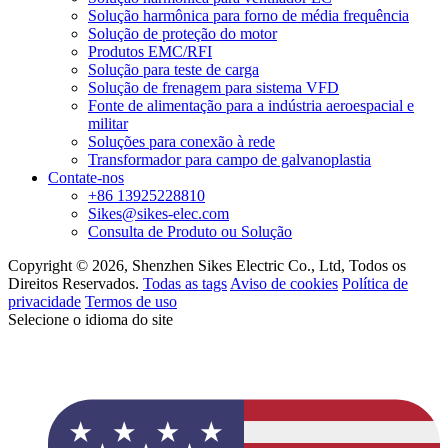
Solução harmônica para forno de média frequência
Solução de proteção do motor
Produtos EMC/RFI
Solução para teste de carga
Solução de frenagem para sistema VFD
Fonte de alimentação para a indústria aeroespacial e
militar
Soluções para conexão à rede
Transformador para campo de galvanoplastia
Contate-nos
+86 13925228810
Sikes@sikes-elec.com
Consulta de Produto ou Solução
Copyright © 2026, Shenzhen Sikes Electric Co., Ltd, Todos os
Direitos Reservados.
Todas as tags
Aviso de cookies
Política de
privacidade
Termos de uso
Selecione o idioma do site