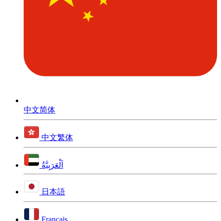
中文简体
中文繁体
اَلْعَرَبِيَّةُ
日本語
Français