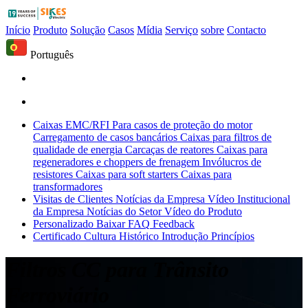
Início
Produto
Solução
Casos
Mídia
Serviço
sobre
Contacto
Português
Caixas EMC/RFI
Para casos de proteção do motor
Carregamento de casos bancários
Caixas para filtros de
qualidade de energia
Carcaças de reatores
Caixas para
regeneradores e choppers de frenagem
Invólucros de
resistores
Caixas para soft starters
Caixas para
transformadores
Visitas de Clientes
Notícias da Empresa
Vídeo Institucional
da Empresa
Notícias do Setor
Vídeo do Produto
Personalizado
Baixar
FAQ
Feedback
Certificado
Cultura
Histórico
Introdução
Princípios
Filtros CC para Trânsito
Ferroviário