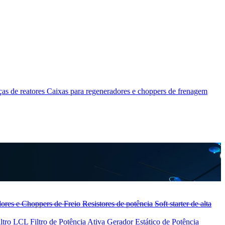
as de reatores
Caixas para regeneradores e choppers de frenagem
ores e Choppers de Freio
Resistores de potência
Soft starter de alta
iltro LCL
Filtro de Potência Ativa
Gerador Estático de Potência