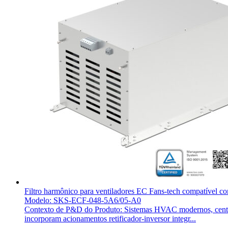
Filtro harmônico para ventiladores EC Fans-tech compatível c
Modelo: SKS-ECF-048-5A6/05-A0
Contexto de P&D do Produto: Sistemas HVAC modernos, centros 
incorporam acionamentos retificador-inversor integr...