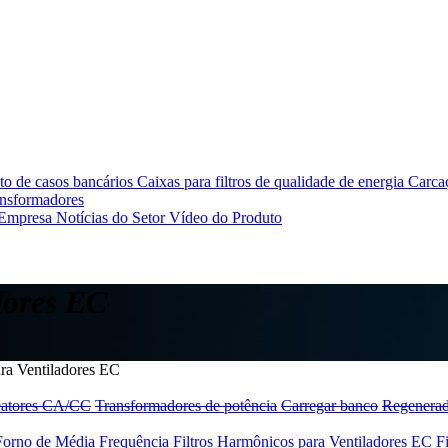
o de casos bancários
Caixas para filtros de qualidade de energia
Carcaç
ansformadores
 Empresa
Notícias do Setor
Vídeo do Produto
dores EC
ara Ventiladores EC
atores CA/CC
Transformadores de potência
Carregar banco
Regenerad
 Forno de Média Frequência
Filtros Harmônicos para Ventiladores EC
F