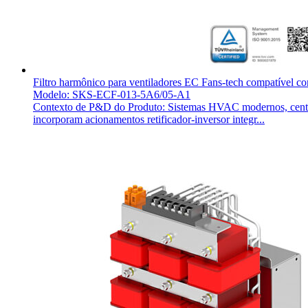
Filtro harmônico para ventiladores EC Fans-tech compatível c
Modelo: SKS-ECF-013-5A6/05-A1
Contexto de P&D do Produto: Sistemas HVAC modernos, centros 
incorporam acionamentos retificador-inversor integr...