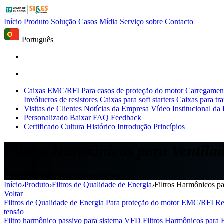
Início
Produto
Solução
Casos
Mídia
Serviço
sobre
Contacto
Português
Caixas EMC/RFI
Para casos de proteção do motor
Carregament
Invólucros de resistores
Caixas para soft starters
Caixas para tr
Visitas de Clientes
Notícias da Empresa
Vídeo Institucional da
Personalizado
Baixar
FAQ
Feedback
Certificado
Cultura
Histórico
Introdução
Princípios
Filtros Harmônicos para Ventila
Filtros Harmônicos para Ventiladores EC
Início
›
Produto
›
Filtros de Qualidade de Energia
›
Filtros Harmônicos p
Voltar
Filtros de Qualidade de Energia
Para proteção do motor
EMC/RFI
Re
tensão
Filtro harmônico passivo para sistema VFD
Filtros Harmônicos para