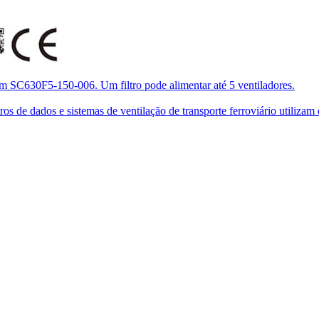
om SC630F5-150-006. Um filtro pode alimentar até 5 ventiladores.
de dados e sistemas de ventilação de transporte ferroviário utilizam