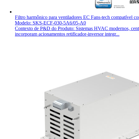
Filtro harmônico para ventiladores EC Fans-tech compatível c
Modelo: SKS-ECF-030-5A6/05-A0
Contexto de P&D do Produto: Sistemas HVAC modernos, centros 
incorporam acionamentos retificador-inversor integr...