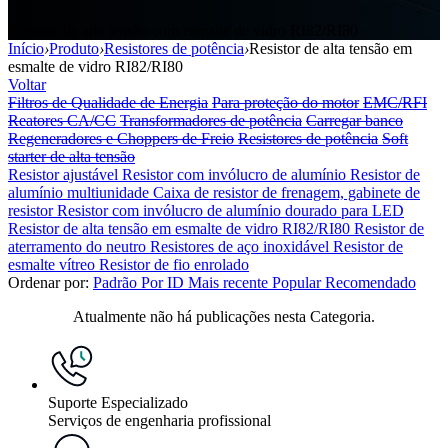
Resistor de alta tensão com esmalte de vidro RI82/RI80
Início
›
Produto
›
Resistores de potência
›
Resistor de alta tensão em
esmalte de vidro RI82/RI80
Voltar
Filtros de Qualidade de Energia
Para proteção do motor
EMC/RFI
Reatores CA/CC
Transformadores de potência
Carregar banco
Regeneradores e Choppers de Freio
Resistores de potência
Soft
starter de alta tensão
Resistor ajustável
Resistor com invólucro de alumínio
Resistor de
alumínio multiunidade
Caixa de resistor de frenagem, gabinete de
resistor
Resistor com invólucro de alumínio dourado para LED
Resistor de alta tensão em esmalte de vidro RI82/RI80
Resistor de
aterramento do neutro
Resistores de aço inoxidável
Resistor de
esmalte vítreo
Resistor de fio enrolado
Ordenar por:
Padrão
Por ID
Mais recente
Popular
Recomendado
Atualmente não há publicações nesta Categoria.
Suporte Especializado
Serviços de engenharia profissional