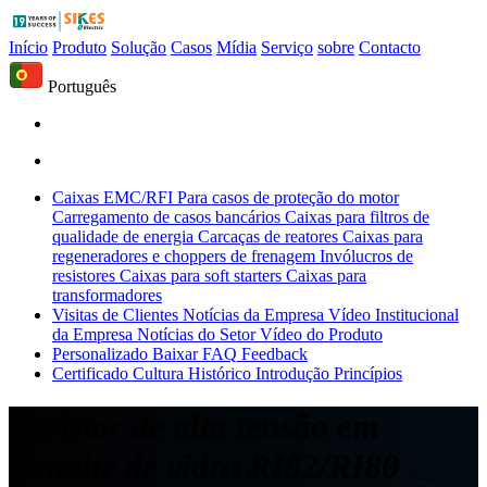
Início
Produto
Solução
Casos
Mídia
Serviço
sobre
Contacto
Português
Caixas EMC/RFI
Para casos de proteção do motor
Carregamento de casos bancários
Caixas para filtros de
qualidade de energia
Carcaças de reatores
Caixas para
regeneradores e choppers de frenagem
Invólucros de
resistores
Caixas para soft starters
Caixas para
transformadores
Visitas de Clientes
Notícias da Empresa
Vídeo Institucional
da Empresa
Notícias do Setor
Vídeo do Produto
Personalizado
Baixar
FAQ
Feedback
Certificado
Cultura
Histórico
Introdução
Princípios
Resistor de alta tensão em
esmalte de vidro RI82/RI80