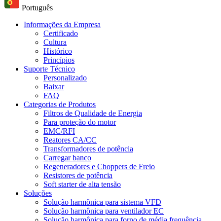
Português
Informações da Empresa
Certificado
Cultura
Histórico
Princípios
Suporte Técnico
Personalizado
Baixar
FAQ
Categorias de Produtos
Filtros de Qualidade de Energia
Para proteção do motor
EMC/RFI
Reatores CA/CC
Transformadores de potência
Carregar banco
Regeneradores e Choppers de Freio
Resistores de potência
Soft starter de alta tensão
Soluções
Solução harmônica para sistema VFD
Solução harmônica para ventilador EC
Solução harmônica para forno de média frequência