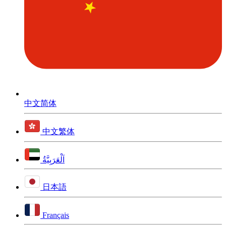
中文简体
中文繁体
اَلْعَرَبِيَّةُ
日本語
Français