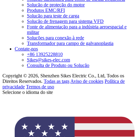
Solução de proteção do motor
Produtos EMC/RFI
Solução para teste de carga
Solução de frenagem para sistema VFD
Fonte de alimentação para a indústria aeroespacial e
militar
Soluções para conexão à rede
Transformador para campo de galvanoplastia
Contate-nos
+86 13925228810
Sikes@sikes-elec.com
Consulta de Produto ou Solução
Copyright © 2026, Shenzhen Sikes Electric Co., Ltd, Todos os
Direitos Reservados.
Todas as tags
Aviso de cookies
Política de
privacidade
Termos de uso
Selecione o idioma do site