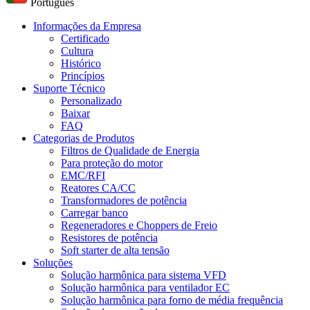
Português
Informações da Empresa
Certificado
Cultura
Histórico
Princípios
Suporte Técnico
Personalizado
Baixar
FAQ
Categorias de Produtos
Filtros de Qualidade de Energia
Para proteção do motor
EMC/RFI
Reatores CA/CC
Transformadores de potência
Carregar banco
Regeneradores e Choppers de Freio
Resistores de potência
Soft starter de alta tensão
Soluções
Solução harmônica para sistema VFD
Solução harmônica para ventilador EC
Solução harmônica para forno de média frequência