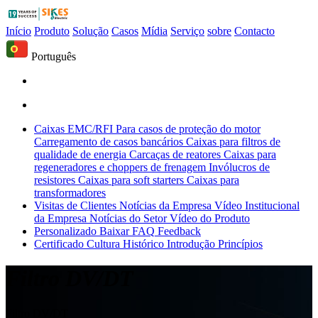
Início
Produto
Solução
Casos
Mídia
Serviço
sobre
Contacto
Português
Caixas EMC/RFI
Para casos de proteção do motor
Carregamento de casos bancários
Caixas para filtros de
qualidade de energia
Carcaças de reatores
Caixas para
regeneradores e choppers de frenagem
Invólucros de
resistores
Caixas para soft starters
Caixas para
transformadores
Visitas de Clientes
Notícias da Empresa
Vídeo Institucional
da Empresa
Notícias do Setor
Vídeo do Produto
Personalizado
Baixar
FAQ
Feedback
Certificado
Cultura
Histórico
Introdução
Princípios
Filtro DV/DT
Filtro DV/DT