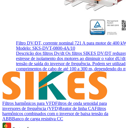
Filtro DV/DT, corrente nominal 721 A para motor de 400 kW
Modelo: SKS-DVT-0800-4A/10
Descrição dos filtros Dv/dt Os filtros SIKES DV/DT reduzem
estresse de isolamento dos motores ao diminuir o valor dU/dt 
tensão de saída do inversor de frequência. Podem ser utilizad
comprimentos de cabo de até 100 a 300 m, dependendo do mo
Filtros harmônicos para VFD
Filtros de onda senoidal para
inversores de frequência (VFD)
Reator de linha CA
Filtros
harmônicos combinados com o inversor de baixa tensão da
ABB
Banco de carga resistiva CC