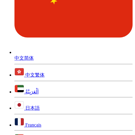
中文简体
中文繁体
اَلْعَرَبِيَّةُ
日本語
Français