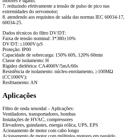
motores é ligado;
7. reduzindo efetivamente a tensão de pulso de pico nas
extremidades do servomotor;
8. atendendo aos requisitos de saída das normas IEC 60034-17,
60034-25.
Dados técnicos do filtro DV/DT:
Faixa de tensão nominal: 3*380±10%
DV/DT: ≤1000V/μS
Proteção: IP00
Capacidade de sobrecarga: 150% 60S, 120% 60min
Classe de isolamento: H
Rigidez dielétrica: CA4000V/5mA/60s
Resistência de isolamento: núcleo-enrolamento, ≥100MΩ
(CC1000V);
Resfriamento: AN
Aplicações
Filtro de onda senoidal – Aplicações:
Ventiladores, transportadores, bombas
Instalações de HVAC, compressores
Elevadores, guindastes, energia eólica, UPS, EPS
Acionamento de motor com cabo longo
Acionamento de motor com múltiplos motores em paralelo