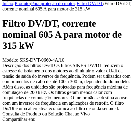
Início
›
Produto
›
Para proteção do motor
›
Filtro DV/DT
›
Filtro DV/DT,
corrente nominal 605 A para motor de 315 kW
Filtro DV/DT, corrente
nominal 605 A para motor de
315 kW
Modelo: SKS-DVT-0660-4A/10
Descrição dos filtros Dv/dt Os filtros SIKES DV/DT reduzem o
estresse de isolamento dos motores ao diminuir o valor dU/dt da
tensão de saída do inversor de frequência. Podem ser utilizados com
comprimentos de cabo de até 100 a 300 m, dependendo do modelo.
Além disso, as unidades são projetadas para frequência máxima de
comutação de 200 kHz. Os filtros geram menos calor com
frequências de comutação menores. O motor não se destina ao uso
com um inversor de frequência em aplicações de retrofit. O filtro
Du/Dt é uma alternativa econômica ao filtro de onda senoidal.
Consulta de Produto ou Solução
Chat ao Vivo
Compartilhar em: