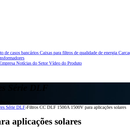
o de casos bancários
Caixas para filtros de qualidade de energia
Carcaç
ansformadores
 Empresa
Notícias do Setor
Vídeo do Produto
res Série DLF
uência
ares Série DLF
›
Filtros CC DLF 1500A 1500V para aplicações solares
a aplicações solares