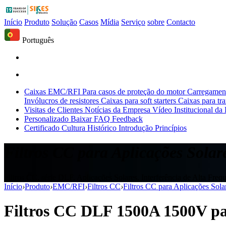
Início
Produto
Solução
Casos
Mídia
Serviço
sobre
Contacto
Português
Caixas EMC/RFI
Para casos de proteção do motor
Carregament
Invólucros de resistores
Caixas para soft starters
Caixas para tr
Visitas de Clientes
Notícias da Empresa
Vídeo Institucional da
Personalizado
Baixar
FAQ
Feedback
Certificado
Cultura
Histórico
Introdução
Princípios
Filtros CC para Aplicações Sola
Filtros CC, série DLF, Aplicações Solares, Interferência de Alta Freq
Início
›
Produto
›
EMC/RFI
›
Filtros CC
›
Filtros CC para Aplicações Sol
Filtros CC DLF 1500A 1500V par