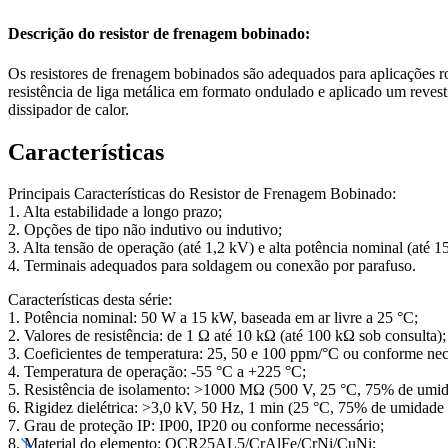
Descrição do resistor de frenagem bobinado:
Os resistores de frenagem bobinados são adequados para aplicações r
resistência de liga metálica em formato ondulado e aplicado um revest
dissipador de calor.
Características
Principais Características do Resistor de Frenagem Bobinado:
1. Alta estabilidade a longo prazo;
2. Opções de tipo não indutivo ou indutivo;
3. Alta tensão de operação (até 1,2 kV) e alta potência nominal (até 
4. Terminais adequados para soldagem ou conexão por parafuso.
Características desta série:
1. Potência nominal: 50 W a 15 kW, baseada em ar livre a 25 °C;
2. Valores de resistência: de 1 Ω até 10 kΩ (até 100 kΩ sob consulta);
3. Coeficientes de temperatura: 25, 50 e 100 ppm/°C ou conforme nec
4. Temperatura de operação: -55 °C a +225 °C;
5. Resistência de isolamento: >1000 MΩ (500 V, 25 °C, 75% de umida
6. Rigidez dielétrica: >3,0 kV, 50 Hz, 1 min (25 °C, 75% de umidade r
7. Grau de proteção IP: IP00, IP20 ou conforme necessário;
8. Material do elemento: OCR25AL5/CrAlFe/CrNi/CuNi;