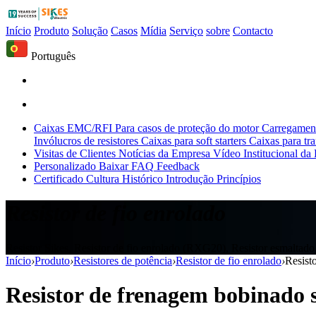
Início
Produto
Solução
Casos
Mídia
Serviço
sobre
Contacto
Português
Caixas EMC/RFI
Para casos de proteção do motor
Carregament
Invólucros de resistores
Caixas para soft starters
Caixas para tr
Visitas de Clientes
Notícias da Empresa
Vídeo Institucional da
Personalizado
Baixar
FAQ
Feedback
Certificado
Cultura
Histórico
Introdução
Princípios
Resistor de fio enrolado
Resistor Sikes, Resistor de fio enrolado (RXG20), Resistor esmaltado, 
Início
›
Produto
›
Resistores de potência
›
Resistor de fio enrolado
›
Resist
Resistor de frenagem bobinado