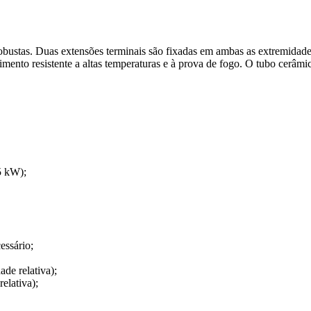
obustas. Duas extensões terminais são fixadas em ambas as extremidade
imento resistente a altas temperaturas e à prova de fogo. O tubo cerâm
15 kW);
essário;
de relativa);
elativa);