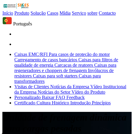
Início
Produto
Solução
Casos
Mídia
Serviço
sobre
Contacto
Português
Caixas EMC/RFI
Para casos de proteção do motor
Carregamento de casos bancários
Caixas para filtros de
qualidade de energia
Carcaças de reatores
Caixas para
regeneradores e choppers de frenagem
Invólucros de
resistores
Caixas para soft starters
Caixas para
transformadores
Visitas de Clientes
Notícias da Empresa
Vídeo Institucional
da Empresa
Notícias do Setor
Vídeo do Produto
Personalizado
Baixar
FAQ
Feedback
Certificado
Cultura
Histórico
Introdução
Princípios
Unidade de frenagem dinâmica
para cargas pesadas