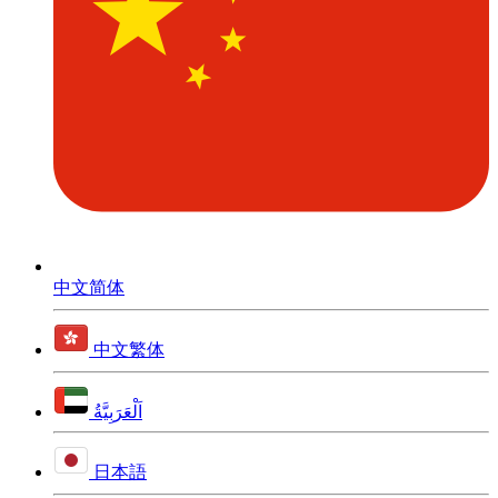
中文简体
中文繁体
اَلْعَرَبِيَّةُ
日本語