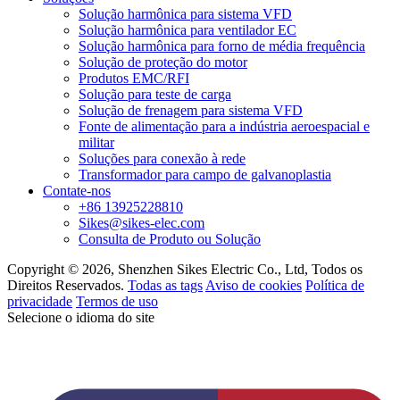
Solução harmônica para sistema VFD
Solução harmônica para ventilador EC
Solução harmônica para forno de média frequência
Solução de proteção do motor
Produtos EMC/RFI
Solução para teste de carga
Solução de frenagem para sistema VFD
Fonte de alimentação para a indústria aeroespacial e
militar
Soluções para conexão à rede
Transformador para campo de galvanoplastia
Contate-nos
+86 13925228810
Sikes@sikes-elec.com
Consulta de Produto ou Solução
Copyright © 2026, Shenzhen Sikes Electric Co., Ltd, Todos os
Direitos Reservados.
Todas as tags
Aviso de cookies
Política de
privacidade
Termos de uso
Selecione o idioma do site