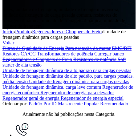
Sikes, unidade de frenagem, unidade de frenagem inversora,
unidade de frenagem de carga pesada comum, resistores de
frenagem dinâmica, unidade de frenagem dinâmica, unidade de
resistor de frenagem
Início
›
Produto
›
Regeneradores e Choppers de Freio
›
Unidade de
frenagem dinâmica para cargas pesadas
Voltar
Filtros de Qualidade de Energia
Para proteção do motor
EMC/RFI
Reatores CA/CC
Transformadores de potência
Carregar banco
Regeneradores e Choppers de Freio
Resistores de potência
Soft
starter de alta tensão
Unidade de frenagem dinâmica de alto padrão para cargas pesadas
Unidade de frenagem dinâmica de alto padrão, para cargas pesadas,
média tensão
Unidade de frenagem dinâmica para cargas pesadas
Unidade de frenagem dinâmica, carga leve comum
Regenerador de
energia econômico
Regenerador de energia para elevador
Regenerador geral de energia
Regenerador de energia especial
Ordenar por:
Padrão
Por ID
Mais recente
Popular
Recomendado
Atualmente não há publicações nesta Categoria.