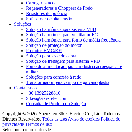
Carregar banco
Regeneradores e Choppers de Freio
Resistores de potência
Soft starter de alta tensão
Soluções
Solução harmônica para sistema VFD
Solução harmônica para ventilador EC
Solução harmônica para forno de média frequência
Solução de proteção do motor
Produtos EMC/RFI
Solução para teste de carga
Solução de frenagem para sistema VFD
Fonte de alimentação para a indústria aeroespacial e
militar
Soluções para conexão à rede
Transformador para campo de galvanoplastia
Contate-nos
+86 13925228810
Sikes@sikes-elec.com
Consulta de Produto ou Solução
Copyright © 2026, Shenzhen Sikes Electric Co., Ltd, Todos os
Direitos Reservados.
Todas as tags
Aviso de cookies
Política de
privacidade
Termos de uso
Selecione o idioma do site