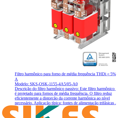
Filtro harmônico para forno de média frequência THDi＜5% 
A
Modelo: SKS-OSK-1155-4A5/05-A0
Descrição do filtro harmônico passivo: Este filtro harmônico 
é projetado para fornos de média frequência. O filtro reduz
eficientemente a distorção da corrente harmônica ao nível
necessário. Aplicação típica: fontes de alimentação trifásicas ..