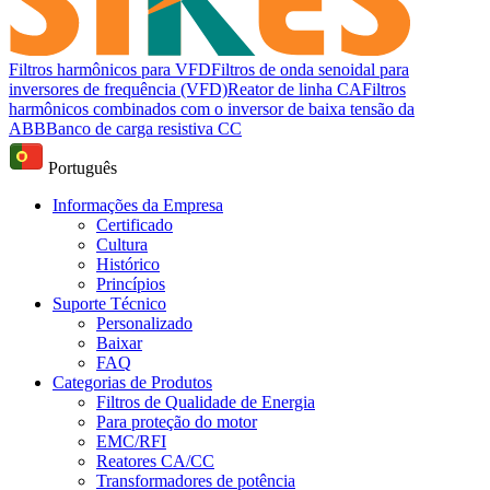
Filtros harmônicos para VFD
Filtros de onda senoidal para
inversores de frequência (VFD)
Reator de linha CA
Filtros
harmônicos combinados com o inversor de baixa tensão da
ABB
Banco de carga resistiva CC
Português
Informações da Empresa
Certificado
Cultura
Histórico
Princípios
Suporte Técnico
Personalizado
Baixar
FAQ
Categorias de Produtos
Filtros de Qualidade de Energia
Para proteção do motor
EMC/RFI
Reatores CA/CC
Transformadores de potência