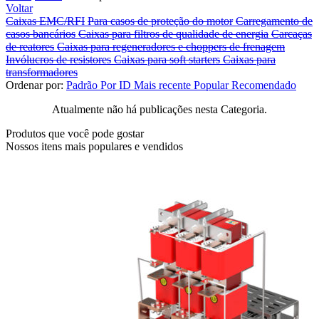
Voltar
Caixas EMC/RFI
Para casos de proteção do motor
Carregamento de
casos bancários
Caixas para filtros de qualidade de energia
Carcaças
de reatores
Caixas para regeneradores e choppers de frenagem
Invólucros de resistores
Caixas para soft starters
Caixas para
transformadores
Ordenar por:
Padrão
Por ID
Mais recente
Popular
Recomendado
Atualmente não há publicações nesta Categoria.
Produtos que você pode gostar
Nossos itens mais populares e vendidos