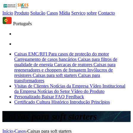
Início
Produto
Solução
Casos
Mídia
Serviço
sobre
Contacto
Português
Caixas EMC/RFI
Para casos de proteção do motor
Carregamento de casos bancários
Caixas para filtros de
qualidade de energia
Carcaças de reatores
Caixas para
regeneradores e choppers de frenagem
Invólucros de
resistores
Caixas para soft starters
Caixas para
transformadores
Visitas de Clientes
Notícias da Empresa
Vídeo Institucional
da Empresa
Notícias do Setor
Vídeo do Produto
Personalizado
Baixar
FAQ
Feedback
Certificado
Cultura
Histórico
Introdução
Princípios
Caixas para soft starters
Início
›
Casos
›
Caixas para soft starters