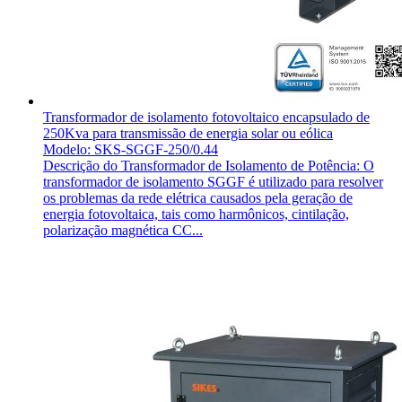
Transformador de isolamento fotovoltaico encapsulado de
250Kva para transmissão de energia solar ou eólica
Modelo: SKS-SGGF-250/0.44
Descrição do Transformador de Isolamento de Potência: O
transformador de isolamento SGGF é utilizado para resolver
os problemas da rede elétrica causados pela geração de
energia fotovoltaica, tais como harmônicos, cintilação,
polarização magnética CC...