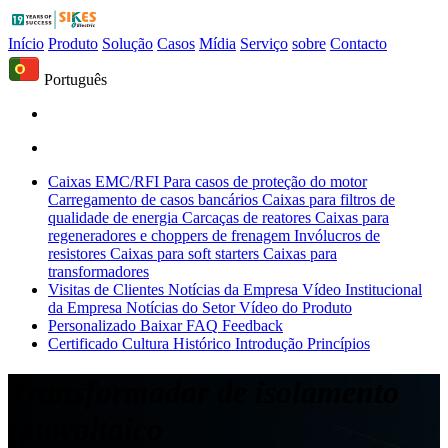
Início
Produto
Solução
Casos
Mídia
Serviço
sobre
Contacto
Português
Caixas EMC/RFI
Para casos de proteção do motor
Carregamento de casos bancários
Caixas para filtros de
qualidade de energia
Carcaças de reatores
Caixas para
regeneradores e choppers de frenagem
Invólucros de
resistores
Caixas para soft starters
Caixas para
transformadores
Visitas de Clientes
Notícias da Empresa
Vídeo Institucional
da Empresa
Notícias do Setor
Vídeo do Produto
Personalizado
Baixar
FAQ
Feedback
Certificado
Cultura
Histórico
Introdução
Princípios
Transformador de isolamento
fotovoltaico