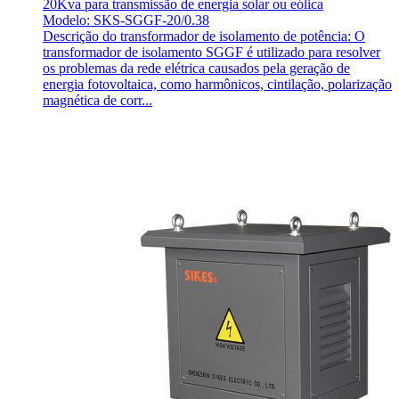
20Kva para transmissão de energia solar ou eólica
Modelo: SKS-SGGF-20/0.38
Descrição do transformador de isolamento de potência: O
transformador de isolamento SGGF é utilizado para resolver
os problemas da rede elétrica causados pela geração de
energia fotovoltaica, como harmônicos, cintilação, polarização
magnética de corr...