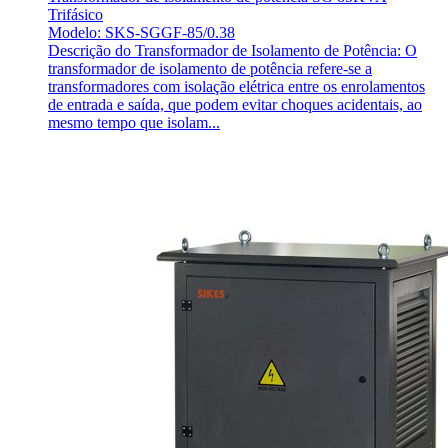
Trifásico
Modelo: SKS-SGGF-85/0.38
Descrição do Transformador de Isolamento de Potência: O
transformador de isolamento de potência refere-se a
transformadores com isolação elétrica entre os enrolamentos
de entrada e saída, que podem evitar choques acidentais, ao
mesmo tempo que isolam...