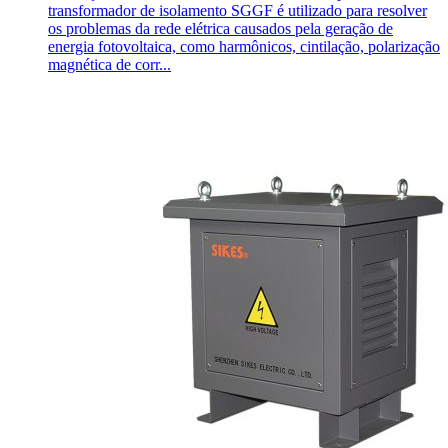
transformador de isolamento SGGF é utilizado para resolver
os problemas da rede elétrica causados pela geração de
energia fotovoltaica, como harmônicos, cintilação, polarização
magnética de corr...