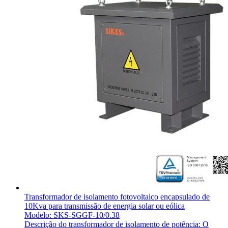
Transformador de isolamento fotovoltaico encapsulado de
10Kva para transmissão de energia solar ou eólica
Modelo: SKS-SGGF-10/0.38
Descrição do transformador de isolamento de potência: O