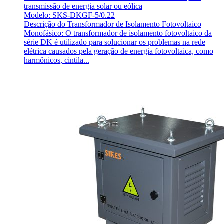
transmissão de energia solar ou eólica
Modelo: SKS-DKGF-5/0.22
Descrição do Transformador de Isolamento Fotovoltaico
Monofásico: O transformador de isolamento fotovoltaico da
série DK é utilizado para solucionar os problemas na rede
elétrica causados pela geração de energia fotovoltaica, como
harmônicos, cintila...