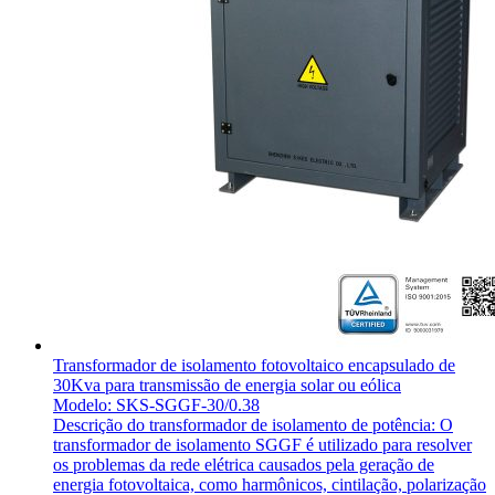
Transformador de isolamento fotovoltaico encapsulado de
30Kva para transmissão de energia solar ou eólica
Modelo: SKS-SGGF-30/0.38
Descrição do transformador de isolamento de potência: O
transformador de isolamento SGGF é utilizado para resolver
os problemas da rede elétrica causados pela geração de
energia fotovoltaica, como harmônicos, cintilação, polarização