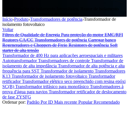
Transformador de isolamento fotovoltaico, Reator de isolamento
fotovoltaico, Transformador de isolamento
Início
›
Produto
›
Transformadores de potência
›
Transformador de
isolamento fotovoltaico
Voltar
Filtros de Qualidade de Energia
Para proteção do motor
EMC/RFI
Reatores CA/CC
Transformadores de potência
Carregar banco
Regeneradores e Choppers de Freio
Resistores de potência
Soft
starter de alta tensão
Transformador de 400 Hz para aplicações aeroespaciais e militares
Autotransformador
Transformadores de controle
Transformador de
isolamento de alta impedância
Transformador de alta potência e alta
frequência para SST
Transformador de isolamento
Transformadores
K13
Transformador de isolamento fotovoltaico
Transformador
retificador
Transformador elétrico seco preenchido com resina epóxi
SC(B)
Transformador trifásico para monofásico
Transformadores à
prova d'água para navios
Transformador retificador de deslocamento
de fase ZYSFG
Ordenar por:
Padrão
Por ID
Mais recente
Popular
Recomendado