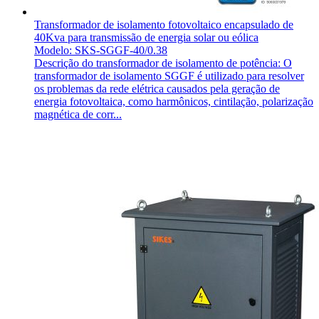
Transformador de isolamento fotovoltaico encapsulado de
40Kva para transmissão de energia solar ou eólica
Modelo: SKS-SGGF-40/0.38
Descrição do transformador de isolamento de potência: O
transformador de isolamento SGGF é utilizado para resolver
os problemas da rede elétrica causados pela geração de
energia fotovoltaica, como harmônicos, cintilação, polarização
magnética de corr...