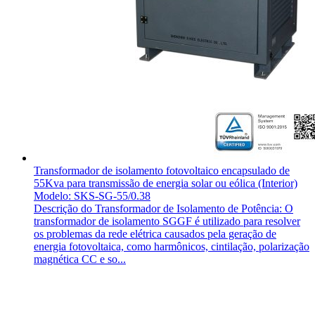
Transformador de isolamento fotovoltaico encapsulado de
55Kva para transmissão de energia solar ou eólica (Interior)
Modelo: SKS-SG-55/0.38
Descrição do Transformador de Isolamento de Potência: O
transformador de isolamento SGGF é utilizado para resolver
os problemas da rede elétrica causados pela geração de
energia fotovoltaica, como harmônicos, cintilação, polarização
magnética CC e so...