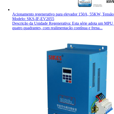
Acionamento regenerativo para elevador 150A, 55KW, Tensã
Modelo: SKS-IF-EV2055
Descrição da Unidade Regenerativa: Esta série adota um MPU ind
quatro quadrantes, com realimentação contínua e frena...