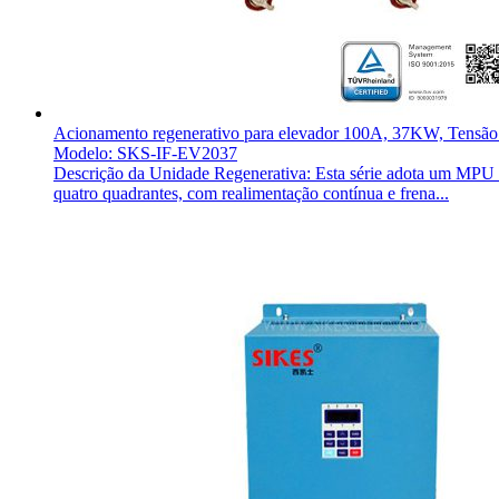
Acionamento regenerativo para elevador 100A, 37KW, Tensã
Modelo: SKS-IF-EV2037
Descrição da Unidade Regenerativa: Esta série adota um MPU ind
quatro quadrantes, com realimentação contínua e frena...