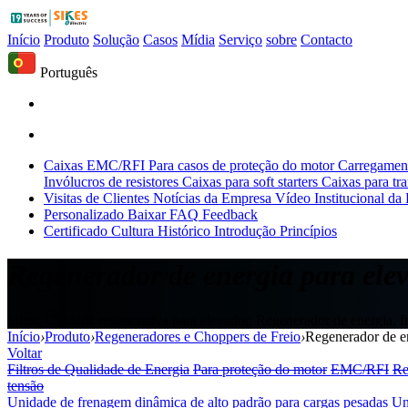
Início
Produto
Solução
Casos
Mídia
Serviço
sobre
Contacto
Português
Caixas EMC/RFI
Para casos de proteção do motor
Carregament
Invólucros de resistores
Caixas para soft starters
Caixas para tr
Visitas de Clientes
Notícias da Empresa
Vídeo Institucional da
Personalizado
Baixar
FAQ
Feedback
Certificado
Cultura
Histórico
Introdução
Princípios
Regenerador de energia para ele
Sikes, Unidade regenerativa para elevador, Regenerador de energia, f
Início
›
Produto
›
Regeneradores e Choppers de Freio
›
Regenerador de en
Voltar
Filtros de Qualidade de Energia
Para proteção do motor
EMC/RFI
Re
tensão
Unidade de frenagem dinâmica de alto padrão para cargas pesadas
Un