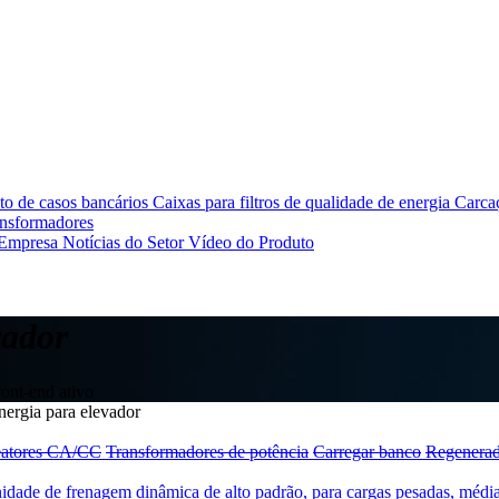
o de casos bancários
Caixas para filtros de qualidade de energia
Carcaç
ansformadores
 Empresa
Notícias do Setor
Vídeo do Produto
vador
ront-end ativo
ergia para elevador
atores CA/CC
Transformadores de potência
Carregar banco
Regenerad
idade de frenagem dinâmica de alto padrão, para cargas pesadas, médi