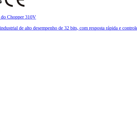
o do Chopper 310V
ustrial de alto desempenho de 32 bits, com resposta rápida e controle