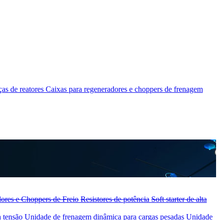
as de reatores
Caixas para regeneradores e choppers de frenagem
ores e Choppers de Freio
Resistores de potência
Soft starter de alta
a tensão
Unidade de frenagem dinâmica para cargas pesadas
Unidade