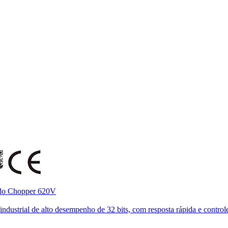
 do Chopper 620V
ustrial de alto desempenho de 32 bits, com resposta rápida e controle