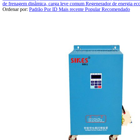
de frenagem dinâmica, carga leve comum
Regenerador de energia e
Ordenar por:
Padrão
Por ID
Mais recente
Popular
Recomendado