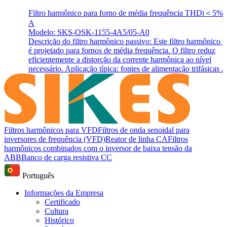
Filtro harmônico para forno de média frequência THDi＜5% 
A
Modelo: SKS-OSK-1155-4A5/05-A0
Descrição do filtro harmônico passivo: Este filtro harmônico 
é projetado para fornos de média frequência. O filtro reduz
eficientemente a distorção da corrente harmônica ao nível
necessário. Aplicação típica: fontes de alimentação trifásicas ..
Filtros harmônicos para VFD
Filtros de onda senoidal para
inversores de frequência (VFD)
Reator de linha CA
Filtros
harmônicos combinados com o inversor de baixa tensão da
ABB
Banco de carga resistiva CC
Português
Informações da Empresa
Certificado
Cultura
Histórico