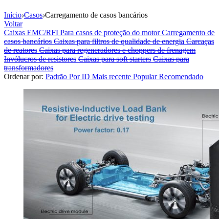
Início
›
Casos
›
Carregamento de casos bancários
Voltar
Caixas EMC/RFI
Para casos de proteção do motor
Carregamento de
casos bancários
Caixas para filtros de qualidade de energia
Carcaças
de reatores
Caixas para regeneradores e choppers de frenagem
Invólucros de resistores
Caixas para soft starters
Caixas para
transformadores
Ordenar por:
Padrão
Por ID
Mais recente
Popular
Recomendado