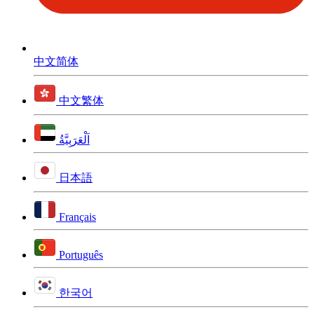
中文简体
中文繁体
اَلْعَرَبِيَّةُ
日本語
Français
Português
한국어