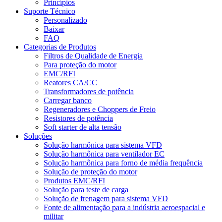
Princípios
Suporte Técnico
Personalizado
Baixar
FAQ
Categorias de Produtos
Filtros de Qualidade de Energia
Para proteção do motor
EMC/RFI
Reatores CA/CC
Transformadores de potência
Carregar banco
Regeneradores e Choppers de Freio
Resistores de potência
Soft starter de alta tensão
Soluções
Solução harmônica para sistema VFD
Solução harmônica para ventilador EC
Solução harmônica para forno de média frequência
Solução de proteção do motor
Produtos EMC/RFI
Solução para teste de carga
Solução de frenagem para sistema VFD
Fonte de alimentação para a indústria aeroespacial e
militar