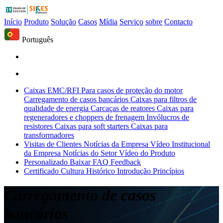
Início
Produto
Solução
Casos
Mídia
Serviço
sobre
Contacto
Português
Caixas EMC/RFI
Para casos de proteção do motor
Carregamento de casos bancários
Caixas para filtros de
qualidade de energia
Carcaças de reatores
Caixas para
regeneradores e choppers de frenagem
Invólucros de
resistores
Caixas para soft starters
Caixas para
transformadores
Visitas de Clientes
Notícias da Empresa
Vídeo Institucional
da Empresa
Notícias do Setor
Vídeo do Produto
Personalizado
Baixar
FAQ
Feedback
Certificado
Cultura
Histórico
Introdução
Princípios
Carregamento de casos
bancários