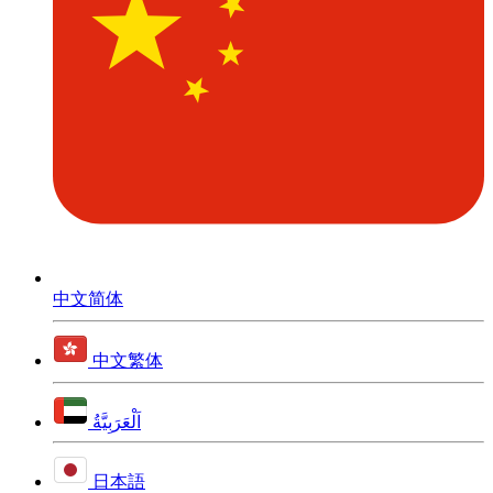
中文简体
中文繁体
اَلْعَرَبِيَّةُ
日本語