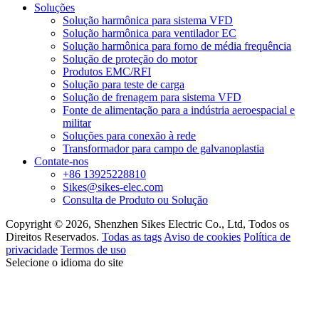
Soluções
Solução harmônica para sistema VFD
Solução harmônica para ventilador EC
Solução harmônica para forno de média frequência
Solução de proteção do motor
Produtos EMC/RFI
Solução para teste de carga
Solução de frenagem para sistema VFD
Fonte de alimentação para a indústria aeroespacial e
militar
Soluções para conexão à rede
Transformador para campo de galvanoplastia
Contate-nos
+86 13925228810
Sikes@sikes-elec.com
Consulta de Produto ou Solução
Copyright © 2026, Shenzhen Sikes Electric Co., Ltd, Todos os
Direitos Reservados.
Todas as tags
Aviso de cookies
Política de
privacidade
Termos de uso
Selecione o idioma do site