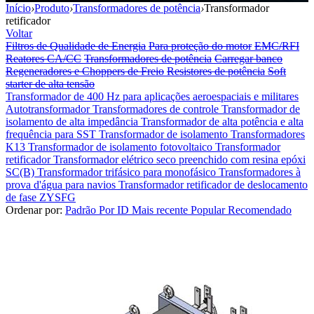
Início
›
Produto
›
Transformadores de potência
›
Transformador
retificador
Voltar
Filtros de Qualidade de Energia
Para proteção do motor
EMC/RFI
Reatores CA/CC
Transformadores de potência
Carregar banco
Regeneradores e Choppers de Freio
Resistores de potência
Soft
starter de alta tensão
Transformador de 400 Hz para aplicações aeroespaciais e militares
Autotransformador
Transformadores de controle
Transformador de
isolamento de alta impedância
Transformador de alta potência e alta
frequência para SST
Transformador de isolamento
Transformadores
K13
Transformador de isolamento fotovoltaico
Transformador
retificador
Transformador elétrico seco preenchido com resina epóxi
SC(B)
Transformador trifásico para monofásico
Transformadores à
prova d'água para navios
Transformador retificador de deslocamento
de fase ZYSFG
Ordenar por:
Padrão
Por ID
Mais recente
Popular
Recomendado