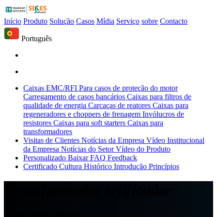
Início
Produto
Solução
Casos
Mídia
Serviço
sobre
Contacto
Português
Caixas EMC/RFI
Para casos de proteção do motor
Carregamento de casos bancários
Caixas para filtros de
qualidade de energia
Carcaças de reatores
Caixas para
regeneradores e choppers de frenagem
Invólucros de
resistores
Caixas para soft starters
Caixas para
transformadores
Visitas de Clientes
Notícias da Empresa
Vídeo Institucional
da Empresa
Notícias do Setor
Vídeo do Produto
Personalizado
Baixar
FAQ
Feedback
Certificado
Cultura
Histórico
Introdução
Princípios
Transformador retificador
Transformador retificador