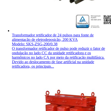
Transformador retificador de 24 pulsos para fonte de
alimentação de eletrodeposição, 200 KVA
Modelo: SKS-ZSG-200/0.38
O transformador retificador de pulso pode reduzir o fator de
ondulação no lado CC da unidade retificadora e os
harmônicos no lado CA por meio da retificação multifásica.
Devido ao deslocamento de fase artificial na unidade
retificadora, os principais...