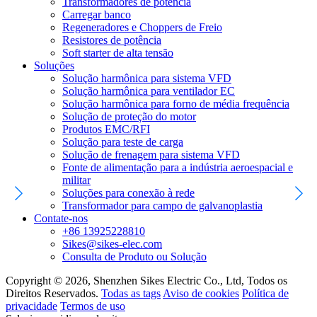
Transformadores de potência
Carregar banco
Regeneradores e Choppers de Freio
Resistores de potência
Soft starter de alta tensão
Soluções
Solução harmônica para sistema VFD
Solução harmônica para ventilador EC
Solução harmônica para forno de média frequência
Solução de proteção do motor
Produtos EMC/RFI
Solução para teste de carga
Solução de frenagem para sistema VFD
Fonte de alimentação para a indústria aeroespacial e
militar
Soluções para conexão à rede
Transformador para campo de galvanoplastia
Contate-nos
+86 13925228810
Sikes@sikes-elec.com
Consulta de Produto ou Solução
Copyright © 2026, Shenzhen Sikes Electric Co., Ltd, Todos os
Direitos Reservados.
Todas as tags
Aviso de cookies
Política de
privacidade
Termos de uso