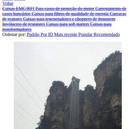
Voltar
Caixas EMC/RFI
Para casos de proteção do motor
Carregamento de
casos bancários
Caixas para filtros de qualidade de energia
Carcaças
de reatores
Caixas para regeneradores e choppers de frenagem
Invólucros de resistores
Caixas para soft starters
Caixas para
transformadores
Ordenar por:
Padrão
Por ID
Mais recente
Popular
Recomendado