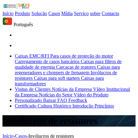
Início
Produto
Solução
Casos
Mídia
Serviço
sobre
Contacto
Português
Caixas EMC/RFI
Para casos de proteção do motor
Carregamento de casos bancários
Caixas para filtros de
qualidade de energia
Carcaças de reatores
Caixas para
regeneradores e choppers de frenagem
Invólucros de
resistores
Caixas para soft starters
Caixas para
transformadores
Visitas de Clientes
Notícias da Empresa
Vídeo Institucional
da Empresa
Notícias do Setor
Vídeo do Produto
Personalizado
Baixar
FAQ
Feedback
Certificado
Cultura
Histórico
Introdução
Princípios
Invólucros de resistores
Início
›
Casos
›
Invólucros de resistores