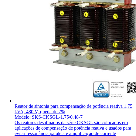
Reator de sintonia para compensação de potência reativa 1,75
kVA, 480 V, queda de 7%
Modelo: SKS-CKSGL-1.75/0.48-7
Os reatores desafinados da série CKSGL são colocados em
aplicações de compensação de potência reativa e usados para
evitar ressonância paralela e amplificação de corrente