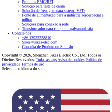
Produtos EMC/RFI
Solução para teste de carga
Solução de frenagem para sistema VFD
Fonte de alimentação para a indústria aeroespacial e
militar
Soluções para conexão à rede
Transformador para campo de galvanoplastia
Contate-nos
+86 13925228810
Sikes@sikes-elec.com
Consulta de Produto ou Solução
Copyright © 2026, Shenzhen Sikes Electric Co., Ltd, Todos os
Direitos Reservados.
Todas as tags
Aviso de cookies
Política de
privacidade
Termos de uso
Selecione o idioma do site