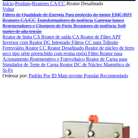
Início
›
Produto
›
Reatores CA/CC
›
Reator Desafinado
Voltar
Filtros de Qualidade de Energia
Para proteção do motor
EMC/RFI
Reatores CA/CC
Transformadores de potência
Carregar banco
Regeneradores e Choppers de Freio
Resistores de potência
Soft
starter de alta tensão
Reator de linha CA
Reator de saída CA
Reator de Filtro APF
Inversor com Reator DC Integrado
Filtros CC para Trânsito
Ferroviário
Reator CC
Reator Desafinado
Reator de núcleo de ferro
seco tipo série preenchido com resina epóxi
Filtro Reator para
Acionamento Regenerativo e Fotovoltaico
Reator de Carga para
Simulador de Teste de Carga
Reator DC de Núcleo Magnético de
Si-Fe
Ordenar por:
Padrão
Por ID
Mais recente
Popular
Recomendado