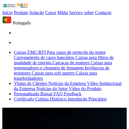
Início
Produto
Solução
Casos
Mídia
Serviço
sobre
Contacto
Português
Caixas EMC/RFI
Para casos de proteção do motor
Carregamento de casos bancários
Caixas para filtros de
qualidade de energia
Carcaças de reatores
Caixas para
regeneradores e choppers de frenagem
Invólucros de
resistores
Caixas para soft starters
Caixas para
transformadores
Visitas de Clientes
Notícias da Empresa
Vídeo Institucional
da Empresa
Notícias do Setor
Vídeo do Produto
Personalizado
Baixar
FAQ
Feedback
Certificado
Cultura
Histórico
Introdução
Princípios
Reator Desafinado
Indutor Desafinado, Reator Desafinado