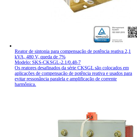
Reator de sintonia para compensação de potência reativa 2,1
kVA, 480 V, queda de 7%
Modelo: SKS-CKSGL-2.1/0.48-7
Os reatores desafinados da série CKSGL são colocados em
aplicações de compensação de potência reativa e usados para
evitar ressonância paralela e amplificação de corrente
harmônica.