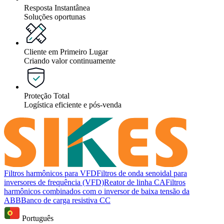
Resposta Instantânea
Soluções oportunas
Cliente em Primeiro Lugar
Criando valor continuamente
Proteção Total
Logística eficiente e pós-venda
Filtros harmônicos para VFD
Filtros de onda senoidal para
inversores de frequência (VFD)
Reator de linha CA
Filtros
harmônicos combinados com o inversor de baixa tensão da
ABB
Banco de carga resistiva CC
Português