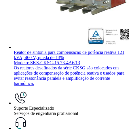
Reator de sintonia para compensação de potência reativa 121
kVA, 460 V, queda de 13%
Modelo: SKS-CKSG-15.73-4A6/13
Os reatores desafinados da série CKSG são colocados em
aplicações de compensação de potência reativa e usados para
evitar ressonância paralela e amplificação de corrente
harmônica.
Suporte Especializado
Serviços de engenharia profissional