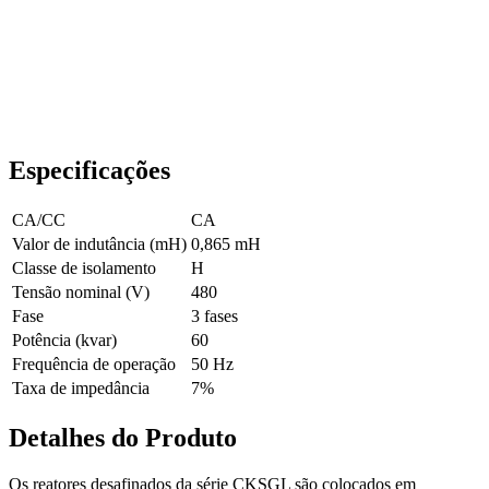
Especificações
CA/CC
CA
Valor de indutância (mH)
0,865 mH
Classe de isolamento
H
Tensão nominal (V)
480
Fase
3 fases
Potência (kvar)
60
Frequência de operação
50 Hz
Taxa de impedância
7%
Detalhes do Produto
Os reatores desafinados da série CKSGL são colocados em