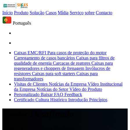
Início
Produto
Solução
Casos
Mídia
Serviço
sobre
Contacto
Português
Caixas EMC/RFI
Para casos de proteção do motor
Carregamento de casos bancários
Caixas para filtros de
qualidade de energia
Carcaças de reatores
Caixas para
regeneradores e choppers de frenagem
Invólucros de
resistores
Caixas para soft starters
Caixas para
transformadores
Visitas de Clientes
Notícias da Empresa
Vídeo Institucional
da Empresa
Notícias do Setor
Vídeo do Produto
Personalizado
Baixar
FAQ
Feedback
Certificado
Cultura
Histórico
Introdução
Princípios
Reator Desafinado
Indutor Desafinado, Reator Desafinado