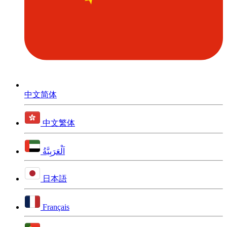
中文简体
中文繁体
اَلْعَرَبِيَّةُ
日本語
Français