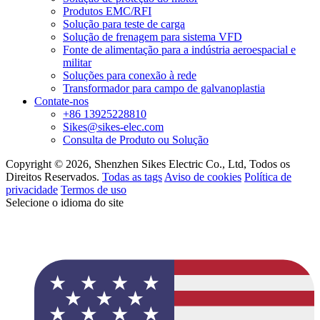
Produtos EMC/RFI
Solução para teste de carga
Solução de frenagem para sistema VFD
Fonte de alimentação para a indústria aeroespacial e
militar
Soluções para conexão à rede
Transformador para campo de galvanoplastia
Contate-nos
+86 13925228810
Sikes@sikes-elec.com
Consulta de Produto ou Solução
Copyright © 2026, Shenzhen Sikes Electric Co., Ltd, Todos os
Direitos Reservados.
Todas as tags
Aviso de cookies
Política de
privacidade
Termos de uso
Selecione o idioma do site