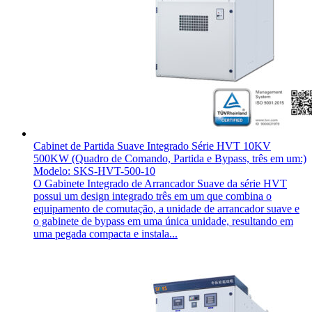
Cabinet de Partida Suave Integrado Série HVT 10KV
500KW (Quadro de Comando, Partida e Bypass, três em um:)
Modelo: SKS-HVT-500-10
O Gabinete Integrado de Arrancador Suave da série HVT
possui um design integrado três em um que combina o
equipamento de comutação, a unidade de arrancador suave e
o gabinete de bypass em uma única unidade, resultando em
uma pegada compacta e instala...