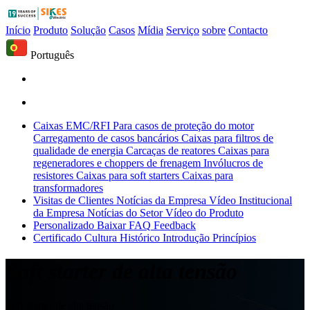
Início
Produto
Solução
Casos
Mídia
Serviço
sobre
Contacto
Português
Caixas EMC/RFI
Para casos de proteção do motor
Carregamento de casos bancários
Caixas para filtros de
qualidade de energia
Carcaças de reatores
Caixas para
regeneradores e choppers de frenagem
Invólucros de
resistores
Caixas para soft starters
Caixas para
transformadores
Visitas de Clientes
Notícias da Empresa
Vídeo Institucional
da Empresa
Notícias do Setor
Vídeo do Produto
Personalizado
Baixar
FAQ
Feedback
Certificado
Cultura
Histórico
Introdução
Princípios
Soft starter de alta tensão
Soft starter de alta tensão