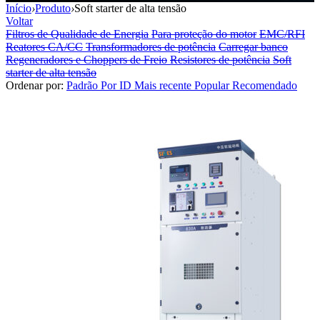
Início
›
Produto
›
Soft starter de alta tensão
Voltar
Filtros de Qualidade de Energia
Para proteção do motor
EMC/RFI
Reatores CA/CC
Transformadores de potência
Carregar banco
Regeneradores e Choppers de Freio
Resistores de potência
Soft
starter de alta tensão
Ordenar por:
Padrão
Por ID
Mais recente
Popular
Recomendado