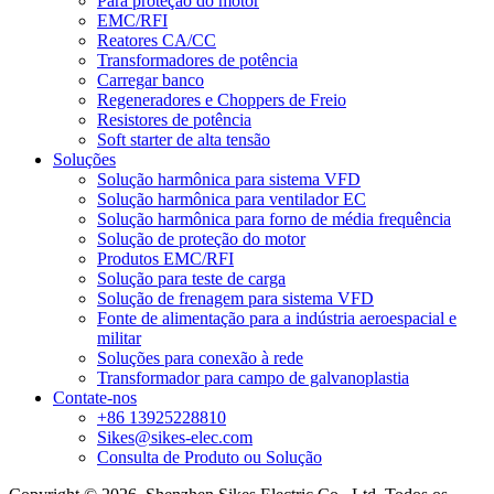
Para proteção do motor
EMC/RFI
Reatores CA/CC
Transformadores de potência
Carregar banco
Regeneradores e Choppers de Freio
Resistores de potência
Soft starter de alta tensão
Soluções
Solução harmônica para sistema VFD
Solução harmônica para ventilador EC
Solução harmônica para forno de média frequência
Solução de proteção do motor
Produtos EMC/RFI
Solução para teste de carga
Solução de frenagem para sistema VFD
Fonte de alimentação para a indústria aeroespacial e
militar
Soluções para conexão à rede
Transformador para campo de galvanoplastia
Contate-nos
+86 13925228810
Sikes@sikes-elec.com
Consulta de Produto ou Solução