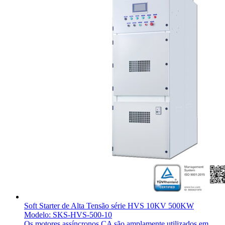
Soft Starter de Alta Tensão série HVS 10KV 500KW
Modelo: SKS-HVS-500-10
Os motores assíncronos CA são amplamente utilizados em