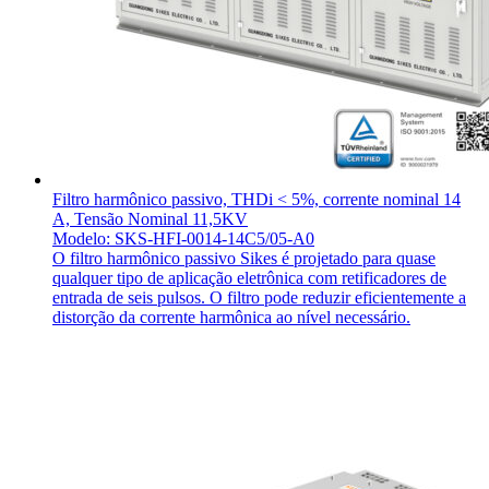
Filtro harmônico passivo, THDi < 5%, corrente nominal 14
A, Tensão Nominal 11,5KV
Modelo: SKS-HFI-0014-14C5/05-A0
O filtro harmônico passivo Sikes é projetado para quase
qualquer tipo de aplicação eletrônica com retificadores de
entrada de seis pulsos. O filtro pode reduzir eficientemente a
distorção da corrente harmônica ao nível necessário.