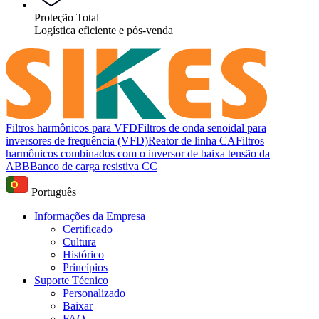
Proteção Total
Logística eficiente e pós-venda
Filtros harmônicos para VFD
Filtros de onda senoidal para
inversores de frequência (VFD)
Reator de linha CA
Filtros
harmônicos combinados com o inversor de baixa tensão da
ABB
Banco de carga resistiva CC
Português
Informações da Empresa
Certificado
Cultura
Histórico
Princípios
Suporte Técnico
Personalizado
Baixar
FAQ