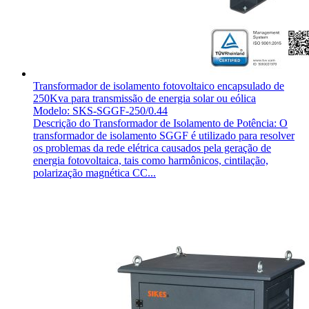
Transformador de isolamento fotovoltaico encapsulado de
250Kva para transmissão de energia solar ou eólica
Modelo: SKS-SGGF-250/0.44
Descrição do Transformador de Isolamento de Potência: O
transformador de isolamento SGGF é utilizado para resolver
os problemas da rede elétrica causados pela geração de
energia fotovoltaica, tais como harmônicos, cintilação,
polarização magnética CC...