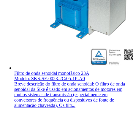
Filtro de onda senoidal monofásico 23A
Modelo: SKS-SF-0023-2C/05-1P-A0
Breve descrição do filtro de onda senoidal: O filtro de onda
senoidal da Sike é usado em acionamentos de motores em
muitos sistemas de transmissão (especialmente em
conversores de frequência ou dispositivos de fonte de
alimentação chaveada). Os filtr...