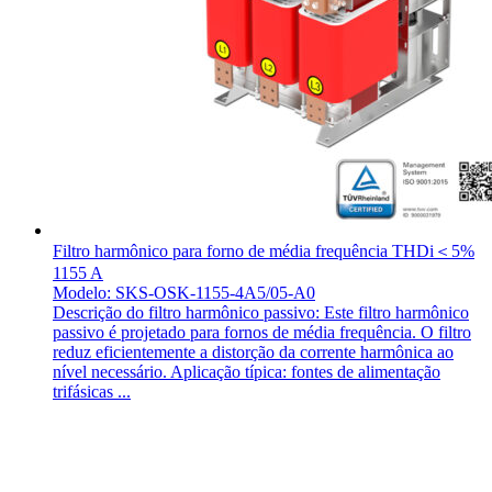
Filtro harmônico para forno de média frequência THDi＜5%
1155 A
Modelo: SKS-OSK-1155-4A5/05-A0
Descrição do filtro harmônico passivo: Este filtro harmônico
passivo é projetado para fornos de média frequência. O filtro
reduz eficientemente a distorção da corrente harmônica ao
nível necessário. Aplicação típica: fontes de alimentação
trifásicas ...