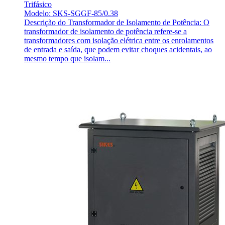
Trifásico
Modelo: SKS-SGGF-85/0.38
Descrição do Transformador de Isolamento de Potência: O
transformador de isolamento de potência refere-se a
transformadores com isolação elétrica entre os enrolamentos
de entrada e saída, que podem evitar choques acidentais, ao
mesmo tempo que isolam...