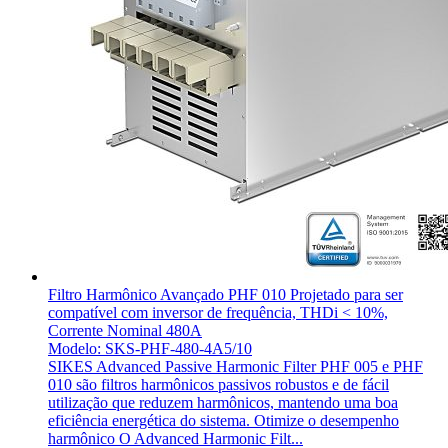
Filtro Harmônico Avançado PHF 010 Projetado para ser
compatível com inversor de frequência, THDi < 10%,
Corrente Nominal 480A
Modelo: SKS-PHF-480-4A5/10
SIKES Advanced Passive Harmonic Filter PHF 005 e PHF
010 são filtros harmônicos passivos robustos e de fácil
utilização que reduzem harmônicos, mantendo uma boa
eficiência energética do sistema. Otimize o desempenho
harmônico O Advanced Harmonic Filt...