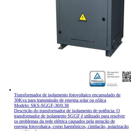
Transformador de isolamento fotovoltaico encapsulado de
30Kva para transmissão de energia solar ou eólica
Modelo: SKS-SGGF-30/0.38
Descrição do transformador de isolamento de potência: O
transformador de isolamento SGGF é utilizado para resolver
os problemas da rede elétrica causados pela geração de
energia fotovoltaica, como harmônicos, cintilação, polarização