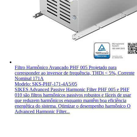
Filtro Harmônico Avançado PHF 005 Projetado para
corresponder ao inversor de frequência, THDi < 5%, Corrente
Nominal 171A
Modelo: SKS-PHF-171-4A5/05
SIKES Advanced Passive Harmonic Filter PHF 005 e PHF
010 são filtros harmônicos passivos robustos e fáceis de usar
que reduzem harmônicos enquanto mantêm boa eficiência
energética do sistema. Otimizar o desempenho harmônico O
Advanced Harmonic Filter...