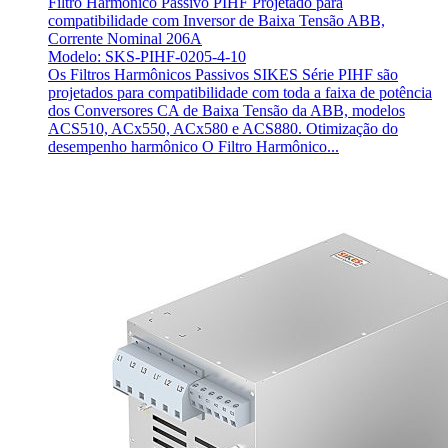
Filtro Harmônico Passivo PIHF Projetado para
compatibilidade com Inversor de Baixa Tensão ABB,
Corrente Nominal 206A
Modelo: SKS-PIHF-0205-4-10
Os Filtros Harmônicos Passivos SIKES Série PIHF são
projetados para compatibilidade com toda a faixa de potência
dos Conversores CA de Baixa Tensão da ABB, modelos
ACS510, ACx550, ACx580 e ACS880. Otimização do
desempenho harmônico O Filtro Harmônico...