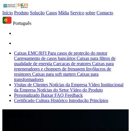
Início
Produto
Solução
Casos
Mídia
Serviço
sobre
Contacto
Português
Caixas EMC/RFI
Para casos de proteção do motor
Carregamento de casos bancários
Caixas para filtros de
qualidade de energia
Carcaças de reatores
Caixas para
regeneradores e choppers de frenagem
Invólucros de
resistores
Caixas para soft starters
Caixas para
transformadores
Visitas de Clientes
Notícias da Empresa
Vídeo Institucional
da Empresa
Notícias do Setor
Vídeo do Produto
Personalizado
Baixar
FAQ
Feedback
Certificado
Cultura
Histórico
Introdução
Princípios
Produto
Transformadores, Reatores, Unidade de frenagem, Banco de carga,