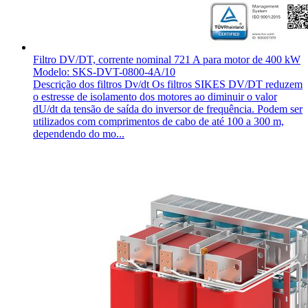
Filtro DV/DT, corrente nominal 721 A para motor de 400 kW
Modelo: SKS-DVT-0800-4A/10
Descrição dos filtros Dv/dt Os filtros SIKES DV/DT reduzem
o estresse de isolamento dos motores ao diminuir o valor
dU/dt da tensão de saída do inversor de frequência. Podem ser
utilizados com comprimentos de cabo de até 100 a 300 m,
dependendo do mo...