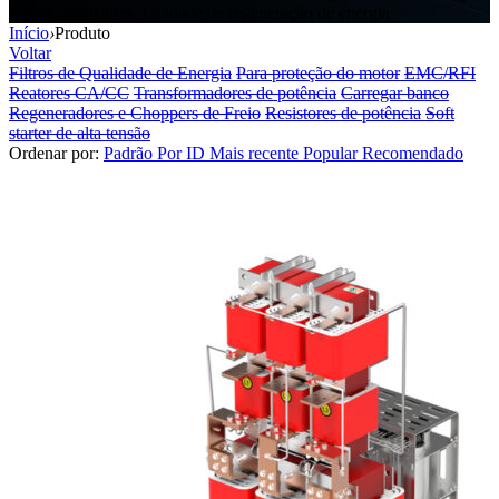
Filtros, Resistores, Unidade de regeneração de energia
Início
›
Produto
Voltar
Filtros de Qualidade de Energia
Para proteção do motor
EMC/RFI
Reatores CA/CC
Transformadores de potência
Carregar banco
Regeneradores e Choppers de Freio
Resistores de potência
Soft
starter de alta tensão
Ordenar por:
Padrão
Por ID
Mais recente
Popular
Recomendado