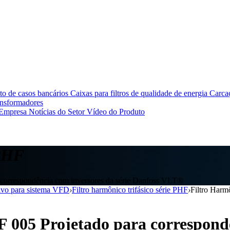
o de casos bancários
Caixas para filtros de qualidade de energia
Carcaç
ansformadores
 Empresa
Notícias do Setor
Vídeo do Produto
 PHF
a correspondência com inversores da série Danfoss VLT®
sivo para sistema VFD
›
Filtro harmônico trifásico série PHF
›
Filtro Harm
005 Projetado para corresponder