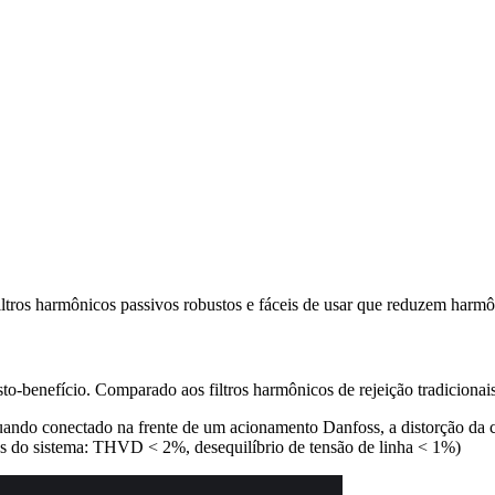
os harmônicos passivos robustos e fáceis de usar que reduzem harmôn
o-benefício. Comparado aos filtros harmônicos de rejeição tradicion
ando conectado na frente de um acionamento Danfoss, a distorção da c
os do sistema: THVD < 2%, desequilíbrio de tensão de linha < 1%)