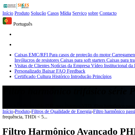
Início
Produto
Solução
Casos
Mídia
Serviço
sobre
Contacto
Português
Caixas EMC/RFI
Para casos de proteção do motor
Carregament
Invólucros de resistores
Caixas para soft starters
Caixas para tr
Visitas de Clientes
Notícias da Empresa
Vídeo Institucional da
Personalizado
Baixar
FAQ
Feedback
Certificado
Cultura
Histórico
Introdução
Princípios
Filtro harmônico trifásico série
Filtro harmônico série PHF para sistemas VFD, filtro harmônico par
Início
›
Produto
›
Filtros de Qualidade de Energia
›
Filtro harmônico pas
frequência, THDi < 5...
Filtro Harmônico Avançado PHF 