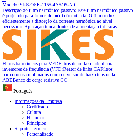
Modelo: SKS-OSK-1155-4A5/05-A0
Descrição do filtro harmônico passivo: Este filtro harmônico passivo
é projetado para fornos de média frequência. O filtro reduz
eficientemente a distorção da corrente harmônica ao nível
necessário. Aplicação típica: fontes de alimentação trifásicas ...
Filtros harmônicos para VFD
Filtros de onda senoidal para
inversores de frequência (VFD)
Reator de linha CA
Filtros
harmônicos combinados com o inversor de baixa tensão da
ABB
Banco de carga resistiva CC
Português
Informações da Empresa
Certificado
Cultura
Histórico
Princípios
Suporte Técnico
Personalizado