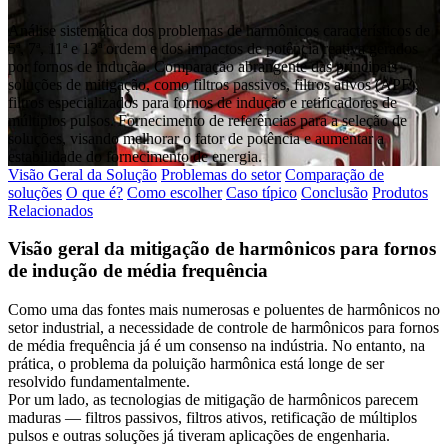
Análise sistemática dos problemas de harmônicos característicos de
5ª, 7ª, 11ª e 13ª ordem e dos impactos de potência reativa gerados
por fornos de indução. Comparação abrangente das principais
soluções de mitigação, como filtros passivos, filtros ativos (APF),
filtros especializados para fornos de indução e retificadores de
múltiplos pulsos. Fornecimento de referências para a seleção de
soluções, visando melhorar o fator de potência e aumentar a
estabilidade do fornecimento de energia.
Visão Geral da Solução
Problemas do setor
Comparação de
soluções
O que é?
Como escolher
Caso típico
Conclusão
Produtos
Relacionados
Visão geral da mitigação de harmônicos para fornos
de indução de média frequência
Como uma das fontes mais numerosas e poluentes de harmônicos no
setor industrial, a necessidade de controle de harmônicos para fornos
de média frequência já é um consenso na indústria. No entanto, na
prática, o problema da poluição harmônica está longe de ser
resolvido fundamentalmente.
Por um lado, as tecnologias de mitigação de harmônicos parecem
maduras — filtros passivos, filtros ativos, retificação de múltiplos
pulsos e outras soluções já tiveram aplicações de engenharia.