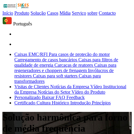
Início
Produto
Solução
Casos
Mídia
Serviço
sobre
Contacto
Português
Caixas EMC/RFI
Para casos de proteção do motor
Carregamento de casos bancários
Caixas para filtros de
qualidade de energia
Carcaças de reatores
Caixas para
regeneradores e choppers de frenagem
Invólucros de
resistores
Caixas para soft starters
Caixas para
transformadores
Visitas de Clientes
Notícias da Empresa
Vídeo Institucional
da Empresa
Notícias do Setor
Vídeo do Produto
Personalizado
Baixar
FAQ
Feedback
Certificado
Cultura
Histórico
Introdução
Princípios
Solução harmônica para forno
de média frequência