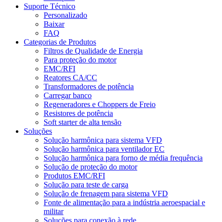
Suporte Técnico
Personalizado
Baixar
FAQ
Categorias de Produtos
Filtros de Qualidade de Energia
Para proteção do motor
EMC/RFI
Reatores CA/CC
Transformadores de potência
Carregar banco
Regeneradores e Choppers de Freio
Resistores de potência
Soft starter de alta tensão
Soluções
Solução harmônica para sistema VFD
Solução harmônica para ventilador EC
Solução harmônica para forno de média frequência
Solução de proteção do motor
Produtos EMC/RFI
Solução para teste de carga
Solução de frenagem para sistema VFD
Fonte de alimentação para a indústria aeroespacial e
militar
Soluções para conexão à rede