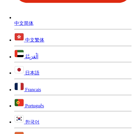
中文简体
中文繁体
اَلْعَرَبِيَّةُ
日本語
Français
Português
한국어