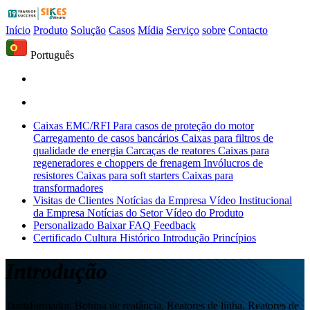
Início
Produto
Solução
Casos
Mídia
Serviço
sobre
Contacto
Português
Caixas EMC/RFI
Para casos de proteção do motor
Carregamento de casos bancários
Caixas para filtros de
qualidade de energia
Carcaças de reatores
Caixas para
regeneradores e choppers de frenagem
Invólucros de
resistores
Caixas para soft starters
Caixas para
transformadores
Visitas de Clientes
Notícias da Empresa
Vídeo Institucional
da Empresa
Notícias do Setor
Vídeo do Produto
Personalizado
Baixar
FAQ
Feedback
Certificado
Cultura
Histórico
Introdução
Princípios
Introdução
Transformador, Bobina de reatância, Reatores de linha, Reatores de