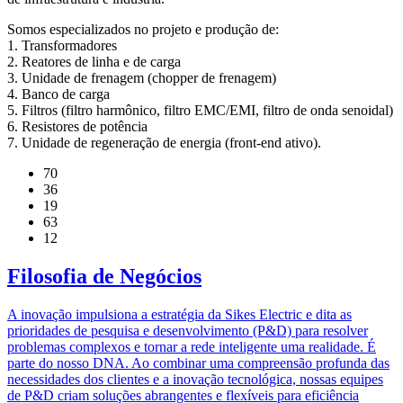
Somos especializados no projeto e produção de:
1. Transformadores
2. Reatores de linha e de carga
3. Unidade de frenagem (chopper de frenagem)
4. Banco de carga
5. Filtros (filtro harmônico, filtro EMC/EMI, filtro de onda senoidal)
6. Resistores de potência
7. Unidade de regeneração de energia (front-end ativo).
70
36
19
63
12
Filosofia de Negócios
A inovação impulsiona a estratégia da Sikes Electric e dita as
prioridades de pesquisa e desenvolvimento (P&D) para resolver
problemas complexos e tornar a rede inteligente uma realidade. É
parte do nosso DNA. Ao combinar uma compreensão profunda das
necessidades dos clientes e a inovação tecnológica, nossas equipes
de P&D criam soluções abrangentes e flexíveis para eficiência