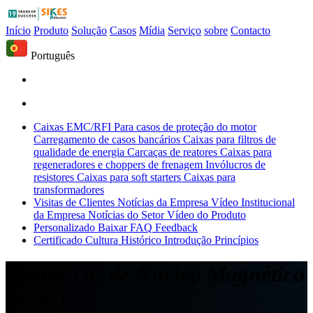
Início
Produto
Solução
Casos
Mídia
Serviço
sobre
Contacto
Português
Caixas EMC/RFI
Para casos de proteção do motor
Carregamento de casos bancários
Caixas para filtros de
qualidade de energia
Carcaças de reatores
Caixas para
regeneradores e choppers de frenagem
Invólucros de
resistores
Caixas para soft starters
Caixas para
transformadores
Visitas de Clientes
Notícias da Empresa
Vídeo Institucional
da Empresa
Notícias do Setor
Vídeo do Produto
Personalizado
Baixar
FAQ
Feedback
Certificado
Cultura
Histórico
Introdução
Princípios
Reator DC de Núcleo Magnético
de Si-Fe