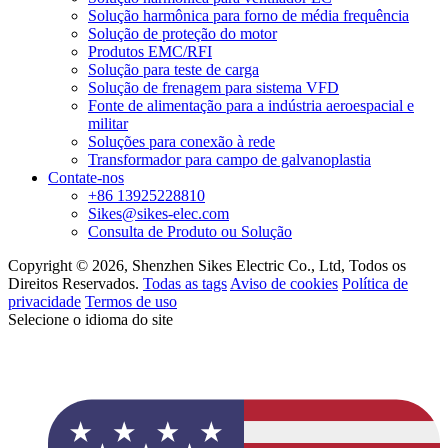
Solução harmônica para forno de média frequência
Solução de proteção do motor
Produtos EMC/RFI
Solução para teste de carga
Solução de frenagem para sistema VFD
Fonte de alimentação para a indústria aeroespacial e
militar
Soluções para conexão à rede
Transformador para campo de galvanoplastia
Contate-nos
+86 13925228810
Sikes@sikes-elec.com
Consulta de Produto ou Solução
Copyright © 2026, Shenzhen Sikes Electric Co., Ltd, Todos os
Direitos Reservados.
Todas as tags
Aviso de cookies
Política de
privacidade
Termos de uso
Selecione o idioma do site