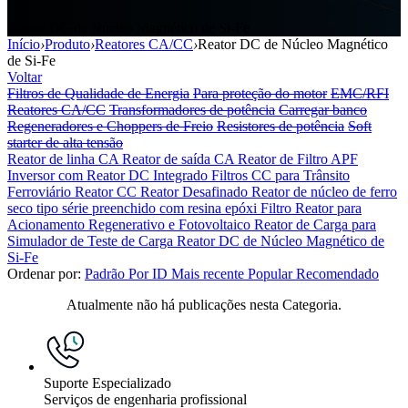
Reator DC de Núcleo Magnético de Si-Fe
Início
›
Produto
›
Reatores CA/CC
›
Reator DC de Núcleo Magnético
de Si-Fe
Voltar
Filtros de Qualidade de Energia
Para proteção do motor
EMC/RFI
Reatores CA/CC
Transformadores de potência
Carregar banco
Regeneradores e Choppers de Freio
Resistores de potência
Soft
starter de alta tensão
Reator de linha CA
Reator de saída CA
Reator de Filtro APF
Inversor com Reator DC Integrado
Filtros CC para Trânsito
Ferroviário
Reator CC
Reator Desafinado
Reator de núcleo de ferro
seco tipo série preenchido com resina epóxi
Filtro Reator para
Acionamento Regenerativo e Fotovoltaico
Reator de Carga para
Simulador de Teste de Carga
Reator DC de Núcleo Magnético de
Si-Fe
Ordenar por:
Padrão
Por ID
Mais recente
Popular
Recomendado
Atualmente não há publicações nesta Categoria.
Suporte Especializado
Serviços de engenharia profissional