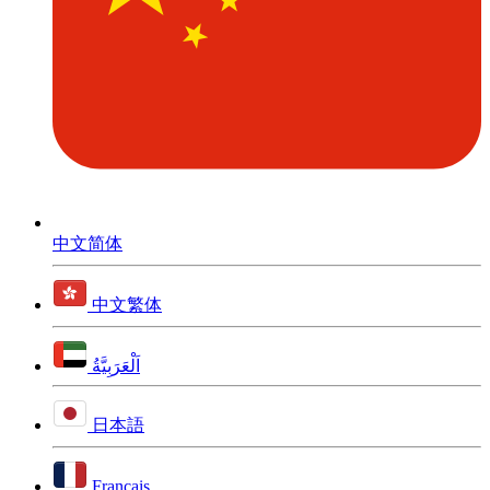
中文简体
中文繁体
اَلْعَرَبِيَّةُ
日本語
Français