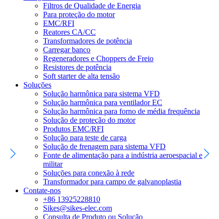
Filtros de Qualidade de Energia
Para proteção do motor
EMC/RFI
Reatores CA/CC
Transformadores de potência
Carregar banco
Regeneradores e Choppers de Freio
Resistores de potência
Soft starter de alta tensão
Soluções
Solução harmônica para sistema VFD
Solução harmônica para ventilador EC
Solução harmônica para forno de média frequência
Solução de proteção do motor
Produtos EMC/RFI
Solução para teste de carga
Solução de frenagem para sistema VFD
Fonte de alimentação para a indústria aeroespacial e
militar
Soluções para conexão à rede
Transformador para campo de galvanoplastia
Contate-nos
+86 13925228810
Sikes@sikes-elec.com
Consulta de Produto ou Solução