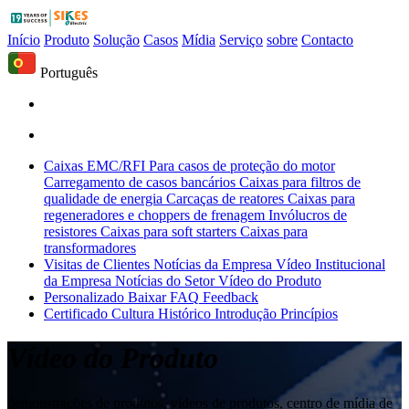
Início
Produto
Solução
Casos
Mídia
Serviço
sobre
Contacto
Português
Caixas EMC/RFI
Para casos de proteção do motor
Carregamento de casos bancários
Caixas para filtros de
qualidade de energia
Carcaças de reatores
Caixas para
regeneradores e choppers de frenagem
Invólucros de
resistores
Caixas para soft starters
Caixas para
transformadores
Visitas de Clientes
Notícias da Empresa
Vídeo Institucional
da Empresa
Notícias do Setor
Vídeo do Produto
Personalizado
Baixar
FAQ
Feedback
Certificado
Cultura
Histórico
Introdução
Princípios
Vídeo do Produto
demonstrações de produtos, vídeos de produtos, centro de mídia de