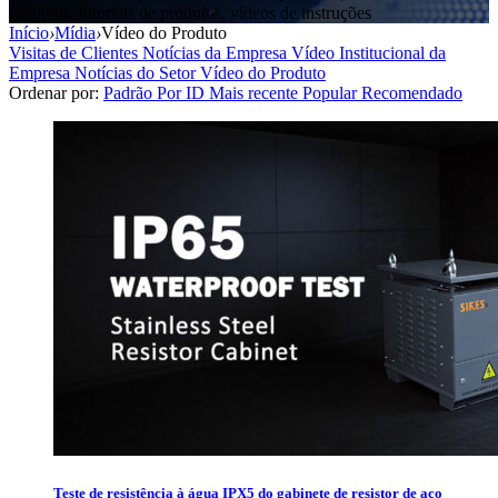
produtos, tutoriais de produtos, vídeos de instruções
Início
›
Mídia
›
Vídeo do Produto
Visitas de Clientes
Notícias da Empresa
Vídeo Institucional da
Empresa
Notícias do Setor
Vídeo do Produto
Ordenar por:
Padrão
Por ID
Mais recente
Popular
Recomendado
Teste de resistência à água IPX5 do gabinete de resistor de aço