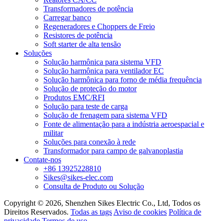
Transformadores de potência
Carregar banco
Regeneradores e Choppers de Freio
Resistores de potência
Soft starter de alta tensão
Soluções
Solução harmônica para sistema VFD
Solução harmônica para ventilador EC
Solução harmônica para forno de média frequência
Solução de proteção do motor
Produtos EMC/RFI
Solução para teste de carga
Solução de frenagem para sistema VFD
Fonte de alimentação para a indústria aeroespacial e
militar
Soluções para conexão à rede
Transformador para campo de galvanoplastia
Contate-nos
+86 13925228810
Sikes@sikes-elec.com
Consulta de Produto ou Solução
Copyright © 2026, Shenzhen Sikes Electric Co., Ltd, Todos os
Direitos Reservados.
Todas as tags
Aviso de cookies
Política de
privacidade
Termos de uso