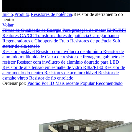
Resistor de aterramento do neutro
Início
›
Produto
›
Resistores de potência
›
Resistor de aterramento do
neutro
Voltar
Filtros de Qualidade de Energia
Para proteção do motor
EMC/RFI
Reatores CA/CC
Transformadores de potência
Carregar banco
Regeneradores e Choppers de Freio
Resistores de potência
Soft
starter de alta tensão
Resistor ajustável
Resistor com invólucro de alumínio
Resistor de
alumínio multiunidade
Caixa de resistor de frenagem, gabinete de
resistor
Resistor com invólucro de alumínio dourado para LED
Resistor de alta tensão em esmalte de vidro RI82/RI80
Resistor de
aterramento do neutro
Resistores de aço inoxidável
Resistor de
esmalte vítreo
Resistor de fio enrolado
Ordenar por:
Padrão
Por ID
Mais recente
Popular
Recomendado