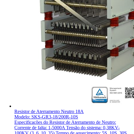
Resistor de Aterramento Neutro 18A
Modelo: SKS-GR3-18/200R-10S
Especificações do Resistor de Aterramento de Neutro:
Corrente de falta: 1-5000A Tensão do sistema: 0,38KV-
100KV (3, 6, 10, 35) Tempo de aquecimento: 5S, 10S, 30S,