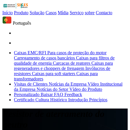
Início
Produto
Solução
Casos
Mídia
Serviço
sobre
Contacto
Português
Caixas EMC/RFI
Para casos de proteção do motor
Carregamento de casos bancários
Caixas para filtros de
qualidade de energia
Carcaças de reatores
Caixas para
regeneradores e choppers de frenagem
Invólucros de
resistores
Caixas para soft starters
Caixas para
transformadores
Visitas de Clientes
Notícias da Empresa
Vídeo Institucional
da Empresa
Notícias do Setor
Vídeo do Produto
Personalizado
Baixar
FAQ
Feedback
Certificado
Cultura
Histórico
Introdução
Princípios
Resistor de aterramento do
neutro