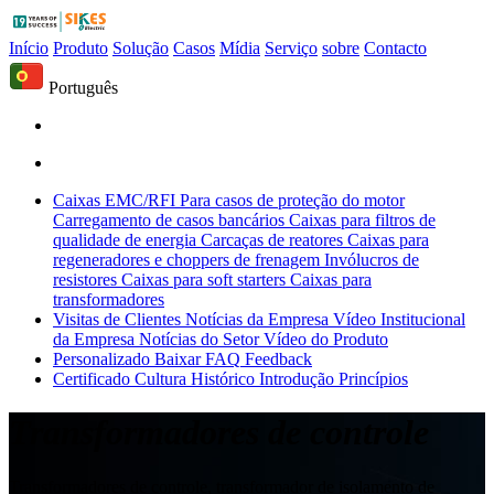
Início
Produto
Solução
Casos
Mídia
Serviço
sobre
Contacto
Português
Caixas EMC/RFI
Para casos de proteção do motor
Carregamento de casos bancários
Caixas para filtros de
qualidade de energia
Carcaças de reatores
Caixas para
regeneradores e choppers de frenagem
Invólucros de
resistores
Caixas para soft starters
Caixas para
transformadores
Visitas de Clientes
Notícias da Empresa
Vídeo Institucional
da Empresa
Notícias do Setor
Vídeo do Produto
Personalizado
Baixar
FAQ
Feedback
Certificado
Cultura
Histórico
Introdução
Princípios
Transformadores de controle
Transformadores de controle, transformador de isolamento de