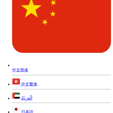
中文简体
中文繁体
اَلْعَرَبِيَّةُ
日本語