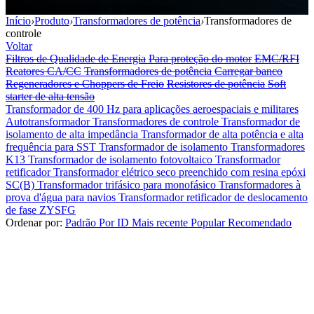
potência, transformador de isolamento
Início
›
Produto
›
Transformadores de potência
›
Transformadores de
controle
Voltar
Filtros de Qualidade de Energia
Para proteção do motor
EMC/RFI
Reatores CA/CC
Transformadores de potência
Carregar banco
Regeneradores e Choppers de Freio
Resistores de potência
Soft
starter de alta tensão
Transformador de 400 Hz para aplicações aeroespaciais e militares
Autotransformador
Transformadores de controle
Transformador de
isolamento de alta impedância
Transformador de alta potência e alta
frequência para SST
Transformador de isolamento
Transformadores
K13
Transformador de isolamento fotovoltaico
Transformador
retificador
Transformador elétrico seco preenchido com resina epóxi
SC(B)
Transformador trifásico para monofásico
Transformadores à
prova d'água para navios
Transformador retificador de deslocamento
de fase ZYSFG
Ordenar por:
Padrão
Por ID
Mais recente
Popular
Recomendado