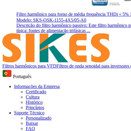
Filtro harmônico para forno de média frequência THDi＜5% 
Modelo: SKS-OSK-1155-4A5/05-A0
Descrição do filtro harmônico passivo: Este filtro harmônico p
típica: fontes de alimentação trifásicas ...
Filtros harmônicos para VFD
Filtros de onda senoidal para inversore
Português
Informações da Empresa
Certificado
Cultura
Histórico
Princípios
Suporte Técnico
Personalizado
Baixar
FAQ