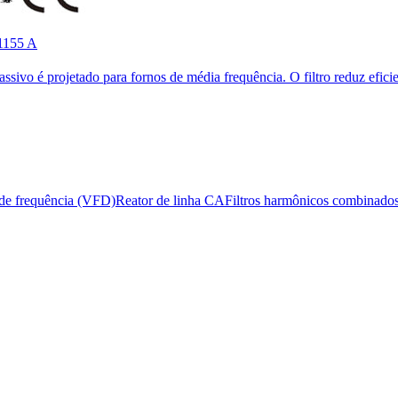
1155 A
assivo é projetado para fornos de média frequência. O filtro reduz efic
s de frequência (VFD)
Reator de linha CA
Filtros harmônicos combinado