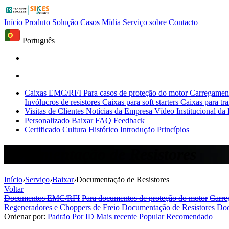
Início
Produto
Solução
Casos
Mídia
Serviço
sobre
Contacto
Português
Caixas EMC/RFI
Para casos de proteção do motor
Carregament
Invólucros de resistores
Caixas para soft starters
Caixas para tr
Visitas de Clientes
Notícias da Empresa
Vídeo Institucional da
Personalizado
Baixar
FAQ
Feedback
Certificado
Cultura
Histórico
Introdução
Princípios
Documentação de Resistores
Início
›
Serviço
›
Baixar
›
Documentação de Resistores
Voltar
Documentos EMC/RFI
Para documentos de proteção do motor
Carre
Regeneradores e Choppers de Freio
Documentação de Resistores
Doc
Ordenar por:
Padrão
Por ID
Mais recente
Popular
Recomendado