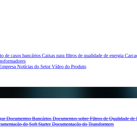
o de casos bancários
Caixas para filtros de qualidade de energia
Carcaç
ansformadores
 Empresa
Notícias do Setor
Vídeo do Produto
gar Documentos Bancários
Documentos sobre Filtros de Qualidade de 
umentação do Soft Starter
Documentação do Transformers