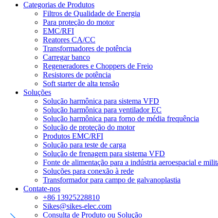
Categorias de Produtos
Filtros de Qualidade de Energia
Para proteção do motor
EMC/RFI
Reatores CA/CC
Transformadores de potência
Carregar banco
Regeneradores e Choppers de Freio
Resistores de potência
Soft starter de alta tensão
Soluções
Solução harmônica para sistema VFD
Solução harmônica para ventilador EC
Solução harmônica para forno de média frequência
Solução de proteção do motor
Produtos EMC/RFI
Solução para teste de carga
Solução de frenagem para sistema VFD
Fonte de alimentação para a indústria aeroespacial e milit
Soluções para conexão à rede
Transformador para campo de galvanoplastia
Contate-nos
+86 13925228810
Sikes@sikes-elec.com
Consulta de Produto ou Solução