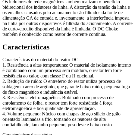
Os indutores de rede magnéticos também realizam o benefício
bidirecional dos indutores de linha. A distorção da tensão da linha e
os entalhes causados pelo acionamento são filtrados da fonte de
alimentação CA de entrada e, inversamente, a interferência imposta
na linha por outros dispositivos é filtrada do acionamento. A corrente
de curto-circuito disponível da linha é limitada. O DC Choke
também é conhecido como reator de corrente contínua.
Características
Características do material do reator DC:
1. Resistência a altas temperaturas: O material de isolamento interno
é combinado com um processo sem moldura, o reator tem forte
resistência ao calor, com classe F ou H opcional.
2. Redução de ruído: O entreferro do reator utiliza processo de
soldagem a arco de argônio, que garante baixo ruído, pequena fuga
de fluxo magnético e indutância estável.
3. Resistência eletromagnética: Bobinado com processo de
enrolamento de folha, o reator tem forte resistência à força
eletromagnética e boa qualidade de apresentação.
4. Volume pequeno: Núcleo com chapas de aço silício de grão
orientado laminadas a frio, tornando os reatores de alta
confiabilidade, tamanho pequeno, peso leve e baixo custo.
Características desta série: