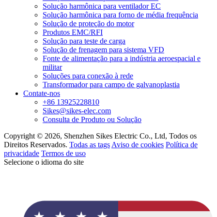
Solução harmônica para ventilador EC
Solução harmônica para forno de média frequência
Solução de proteção do motor
Produtos EMC/RFI
Solução para teste de carga
Solução de frenagem para sistema VFD
Fonte de alimentação para a indústria aeroespacial e
militar
Soluções para conexão à rede
Transformador para campo de galvanoplastia
Contate-nos
+86 13925228810
Sikes@sikes-elec.com
Consulta de Produto ou Solução
Copyright © 2026, Shenzhen Sikes Electric Co., Ltd, Todos os
Direitos Reservados.
Todas as tags
Aviso de cookies
Política de
privacidade
Termos de uso
Selecione o idioma do site