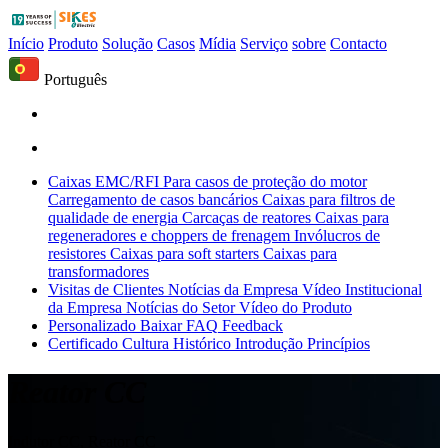
Início
Produto
Solução
Casos
Mídia
Serviço
sobre
Contacto
Português
Caixas EMC/RFI
Para casos de proteção do motor
Carregamento de casos bancários
Caixas para filtros de
qualidade de energia
Carcaças de reatores
Caixas para
regeneradores e choppers de frenagem
Invólucros de
resistores
Caixas para soft starters
Caixas para
transformadores
Visitas de Clientes
Notícias da Empresa
Vídeo Institucional
da Empresa
Notícias do Setor
Vídeo do Produto
Personalizado
Baixar
FAQ
Feedback
Certificado
Cultura
Histórico
Introdução
Princípios
Reator CC
Indutor CC, Reator CC