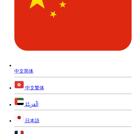
中文简体
中文繁体
اَلْعَرَبِيَّةُ
日本語