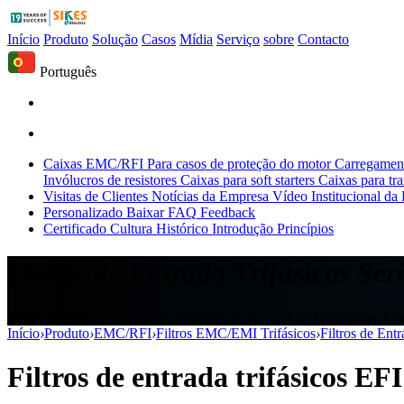
Início
Produto
Solução
Casos
Mídia
Serviço
sobre
Contacto
Português
Caixas EMC/RFI
Para casos de proteção do motor
Carregament
Invólucros de resistores
Caixas para soft starters
Caixas para tr
Visitas de Clientes
Notícias da Empresa
Vídeo Institucional da
Personalizado
Baixar
FAQ
Feedback
Certificado
Cultura
Histórico
Introdução
Princípios
Filtros de Entrada Trifásicos Sér
Filtros de Entrada Trifásicos, série EFI, Conversor de Frequência, F
Início
›
Produto
›
EMC/RFI
›
Filtros EMC/EMI Trifásicos
›
Filtros de Entr
Filtros de entrada trifásicos EF