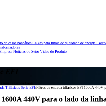
o de casos bancários
Caixas para filtros de qualidade de energia
Carcaç
ansformadores
 Empresa
Notícias do Setor
Vídeo do Produto
ie EFI
iltragem de Banda Larga
ada Trifásicos Série EFI
›
Filtros de entrada trifásicos EFI 1600A 440V p
I 1600A 440V para o lado da linh