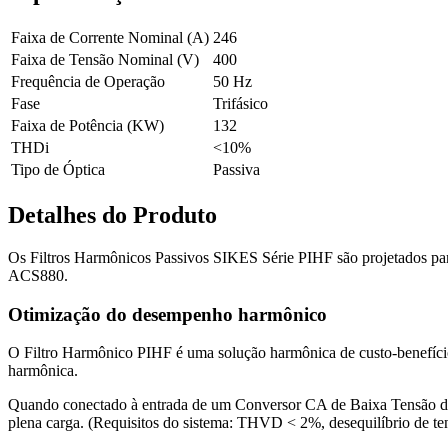
Faixa de Corrente Nominal (A)
246
Faixa de Tensão Nominal (V)
400
Frequência de Operação
50 Hz
Fase
Trifásico
Faixa de Potência (KW)
132
THDi
<10%
Tipo de Óptica
Passiva
Detalhes do Produto
Os Filtros Harmônicos Passivos SIKES Série PIHF são projetados 
ACS880.
Otimização do desempenho harmônico
O Filtro Harmônico PIHF é uma solução harmônica de custo-benefício.
harmônica.
Quando conectado à entrada de um Conversor CA de Baixa Tensão da A
plena carga. (Requisitos do sistema: THVD < 2%, desequilíbrio de te