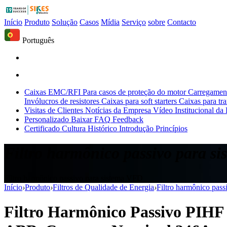
Início
Produto
Solução
Casos
Mídia
Serviço
sobre
Contacto
Português
Caixas EMC/RFI
Para casos de proteção do motor
Carregament
Invólucros de resistores
Caixas para soft starters
Caixas para tr
Visitas de Clientes
Notícias da Empresa
Vídeo Institucional da
Personalizado
Baixar
FAQ
Feedback
Certificado
Cultura
Histórico
Introdução
Princípios
Filtro harmônico passivo para s
Filtro harmônico passivo para sistema VFD
Início
›
Produto
›
Filtros de Qualidade de Energia
›
Filtro harmônico pas
Filtro Harmônico Passivo PIHF 