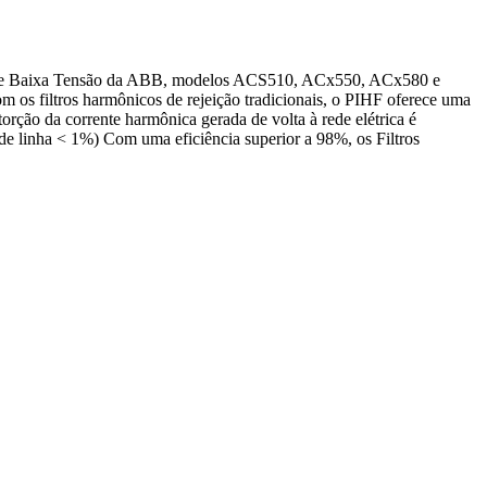
CA de Baixa Tensão da ABB, modelos ACS510, ACx550, ACx580 e
 filtros harmônicos de rejeição tradicionais, o PIHF oferece uma
ção da corrente harmônica gerada de volta à rede elétrica é
e linha < 1%) Com uma eficiência superior a 98%, os Filtros