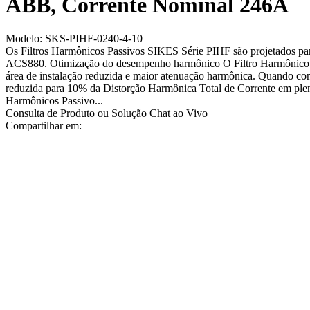
ABB, Corrente Nominal 246A
Modelo: SKS-PIHF-0240-4-10
Os Filtros Harmônicos Passivos SIKES Série PIHF são projetados 
ACS880. Otimização do desempenho harmônico O Filtro Harmônico PI
área de instalação reduzida e maior atenuação harmônica. Quando con
reduzida para 10% da Distorção Harmônica Total de Corrente em plena
Harmônicos Passivo...
Consulta de Produto ou Solução
Chat ao Vivo
Compartilhar em: