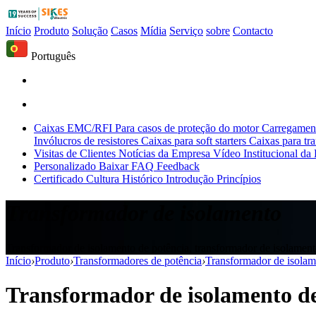
Início
Produto
Solução
Casos
Mídia
Serviço
sobre
Contacto
Português
Caixas EMC/RFI
Para casos de proteção do motor
Carregament
Invólucros de resistores
Caixas para soft starters
Caixas para tr
Visitas de Clientes
Notícias da Empresa
Vídeo Institucional da
Personalizado
Baixar
FAQ
Feedback
Certificado
Cultura
Histórico
Introdução
Princípios
Transformador de isolamento
Transformador de isolamento de potência, transformador de isolamen
Início
›
Produto
›
Transformadores de potência
›
Transformador de isolam
Transformador de isolamento de