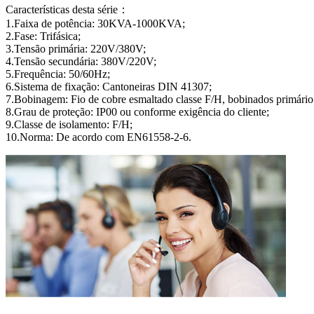
Características desta série：
1.Faixa de potência: 30KVA-1000KVA;
2.Fase: Trifásica;
3.Tensão primária: 220V/380V;
4.Tensão secundária: 380V/220V;
5.Frequência: 50/60Hz;
6.Sistema de fixação: Cantoneiras DIN 41307;
7.Bobinagem: Fio de cobre esmaltado classe F/H, bobinados primário 
8.Grau de proteção: IP00 ou conforme exigência do cliente;
9.Classe de isolamento: F/H;
10.Norma: De acordo com EN61558-2-6.