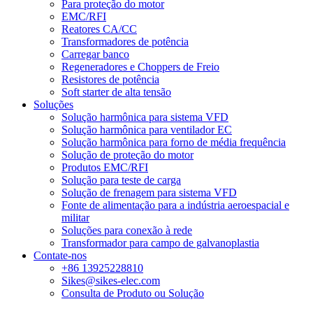
Para proteção do motor
EMC/RFI
Reatores CA/CC
Transformadores de potência
Carregar banco
Regeneradores e Choppers de Freio
Resistores de potência
Soft starter de alta tensão
Soluções
Solução harmônica para sistema VFD
Solução harmônica para ventilador EC
Solução harmônica para forno de média frequência
Solução de proteção do motor
Produtos EMC/RFI
Solução para teste de carga
Solução de frenagem para sistema VFD
Fonte de alimentação para a indústria aeroespacial e
militar
Soluções para conexão à rede
Transformador para campo de galvanoplastia
Contate-nos
+86 13925228810
Sikes@sikes-elec.com
Consulta de Produto ou Solução