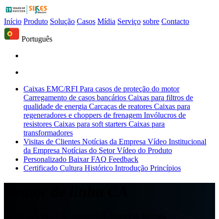
Início
Produto
Solução
Casos
Mídia
Serviço
sobre
Contacto
Português
Caixas EMC/RFI
Para casos de proteção do motor
Carregamento de casos bancários
Caixas para filtros de
qualidade de energia
Carcaças de reatores
Caixas para
regeneradores e choppers de frenagem
Invólucros de
resistores
Caixas para soft starters
Caixas para
transformadores
Visitas de Clientes
Notícias da Empresa
Vídeo Institucional
da Empresa
Notícias do Setor
Vídeo do Produto
Personalizado
Baixar
FAQ
Feedback
Certificado
Cultura
Histórico
Introdução
Princípios
Reator de linha CA
Reator de Linha CA, Indutor CA, Reator de Entrada