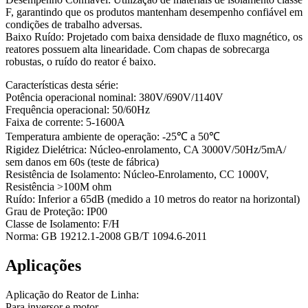
F, garantindo que os produtos mantenham desempenho confiável em
condições de trabalho adversas.
Baixo Ruído: Projetado com baixa densidade de fluxo magnético, os
reatores possuem alta linearidade. Com chapas de sobrecarga
robustas, o ruído do reator é baixo.
Características desta série:
Potência operacional nominal: 380V/690V/1140V
Frequência operacional: 50/60Hz
Faixa de corrente: 5-1600A
Temperatura ambiente de operação: -25℃ a 50℃
Rigidez Dielétrica: Núcleo-enrolamento, CA 3000V/50Hz/5mA/
sem danos em 60s (teste de fábrica)
Resistência de Isolamento: Núcleo-Enrolamento, CC 1000V,
Resistência >100M ohm
Ruído: Inferior a 65dB (medido a 10 metros do reator na horizontal)
Grau de Proteção: IP00
Classe de Isolamento: F/H
Norma: GB 19212.1-2008 GB/T 1094.6-2011
Aplicações
Aplicação do Reator de Linha:
Para inversor e motor