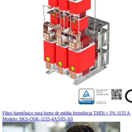
Filtro harmônico para forno de média frequência THDi＜5% 1155 A
Modelo: SKS-OSK-1155-4A5/05-A0