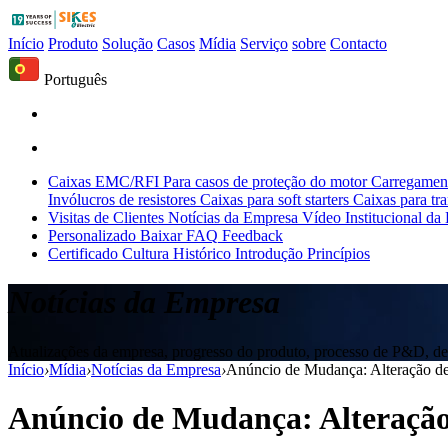
Início
Produto
Solução
Casos
Mídia
Serviço
sobre
Contacto
Português
Caixas EMC/RFI
Para casos de proteção do motor
Carregament
Invólucros de resistores
Caixas para soft starters
Caixas para tr
Visitas de Clientes
Notícias da Empresa
Vídeo Institucional da
Personalizado
Baixar
FAQ
Feedback
Certificado
Cultura
Histórico
Introdução
Princípios
Notícias da Empresa
Atualizações da empresa, progresso do produto, processo de P&D, de
Início
›
Mídia
›
Notícias da Empresa
›
Anúncio de Mudança: Alteração de
Anúncio de Mudança: Alteração 