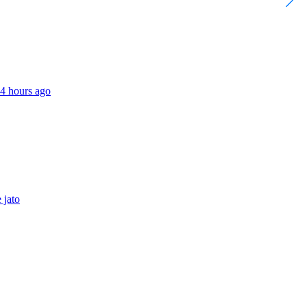
4 hours ago
 jato
A