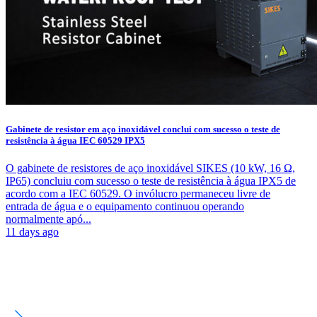
Gabinete de resistor em aço inoxidável conclui com sucesso o teste de
resistência à água IEC 60529 IPX5
O gabinete de resistores de aço inoxidável SIKES (10 kW, 16 Ω,
IP65) concluiu com sucesso o teste de resistência à água IPX5 de
acordo com a IEC 60529. O invólucro permaneceu livre de
entrada de água e o equipamento continuou operando
normalmente apó...
11 days ago