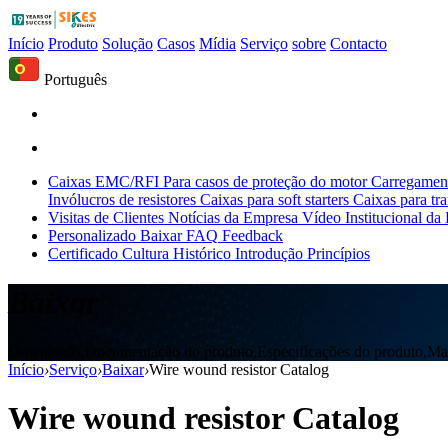
Início
Produto
Solução
Casos
Mídia
Serviço
sobre
Contacto
Português
Caixas EMC/RFI
Para casos de proteção do motor
Carregament
Invólucros de resistores
Caixas para soft starters
Caixas para tr
Visitas de Clientes
Notícias da Empresa
Vídeo Institucional da
Personalizado
Baixar
FAQ
Feedback
Certificado
Cultura
Histórico
Introdução
Princípios
Baixar
Downloads,Documentação do produto,Especificações do produto,Man
Início
›
Serviço
›
Baixar
›
Wire wound resistor Catalog
Wire wound resistor Catalog