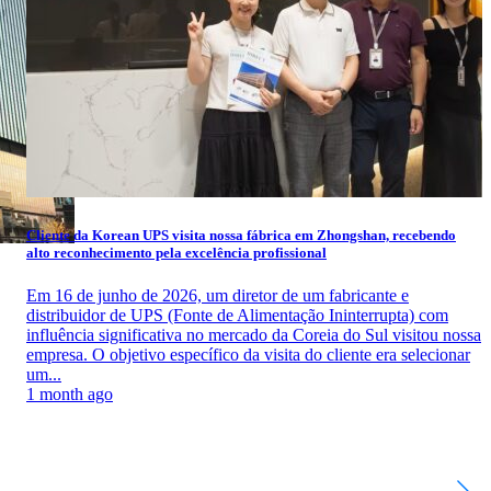
Cliente da Korean UPS visita nossa fábrica em Zhongshan, recebendo
alto reconhecimento pela excelência profissional
Em 16 de junho de 2026, um diretor de um fabricante e
distribuidor de UPS (Fonte de Alimentação Ininterrupta) com
influência significativa no mercado da Coreia do Sul visitou nossa
empresa. O objetivo específico da visita do cliente era selecionar
um...
1 month ago