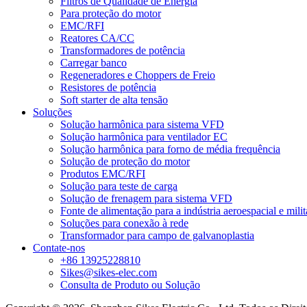
Filtros de Qualidade de Energia
Para proteção do motor
EMC/RFI
Reatores CA/CC
Transformadores de potência
Carregar banco
Regeneradores e Choppers de Freio
Resistores de potência
Soft starter de alta tensão
Soluções
Solução harmônica para sistema VFD
Solução harmônica para ventilador EC
Solução harmônica para forno de média frequência
Solução de proteção do motor
Produtos EMC/RFI
Solução para teste de carga
Solução de frenagem para sistema VFD
Fonte de alimentação para a indústria aeroespacial e milit
Soluções para conexão à rede
Transformador para campo de galvanoplastia
Contate-nos
+86 13925228810
Sikes@sikes-elec.com
Consulta de Produto ou Solução