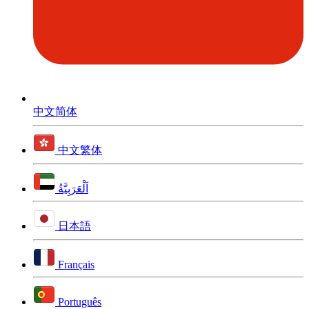
中文简体
中文繁体
اَلْعَرَبِيَّةُ
日本語
Français
Português