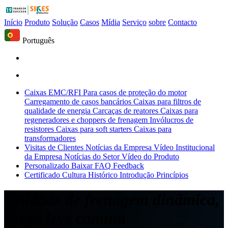
Início
Produto
Solução
Casos
Mídia
Serviço
sobre
Contacto
Português
Caixas EMC/RFI
Para casos de proteção do motor
Carregamento de casos bancários
Caixas para filtros de
qualidade de energia
Carcaças de reatores
Caixas para
regeneradores e choppers de frenagem
Invólucros de
resistores
Caixas para soft starters
Caixas para
transformadores
Visitas de Clientes
Notícias da Empresa
Vídeo Institucional
da Empresa
Notícias do Setor
Vídeo do Produto
Personalizado
Baixar
FAQ
Feedback
Certificado
Cultura
Histórico
Introdução
Princípios
Unidade de frenagem dinâmica,
carga leve comum