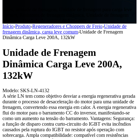
Sikes, unidade de frenagem, Unidade de frenagem para carga leve
comum, Resistores de frenagem dinâmica, Unidade de frenagem
dinâmica, Unidade de resistor de frenagem
Início
›
Produto
›
Regeneradores e Choppers de Freio
›
Unidade de
frenagem dinâmica, carga leve comum
›
Unidade de Frenagem
Dinâmica Carga Leve 200A, 132kW
Unidade de Frenagem
Dinâmica Carga Leve 200A,
132kW
Modelo: SKS-LN-4132
A série LN tem como objetivo desviar a energia regenerativa gerada
durante o processo de desaceleração do motor para uma unidade de
frenagem, convertendo essa energia em calor. A energia regenerativa
flui do motor para o barramento CC do inversor, manifestando-se
como um aumento na tensão do barramento. Vantagens: Segurança:
a função de disparo contra curto-circuito do IGBT evita incêndios
causados pela ruptura do IGBT no resistor após operação com
sobrecarga. Ampla compatibilidade: compatível com resistências