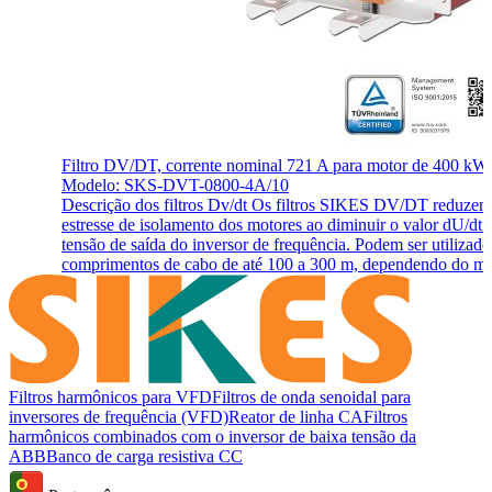
Filtro DV/DT, corrente nominal 721 A para motor de 400 kW
Modelo: SKS-DVT-0800-4A/10
Descrição dos filtros Dv/dt Os filtros SIKES DV/DT reduzem
estresse de isolamento dos motores ao diminuir o valor dU/dt 
tensão de saída do inversor de frequência. Podem ser utilizad
comprimentos de cabo de até 100 a 300 m, dependendo do mo
Filtros harmônicos para VFD
Filtros de onda senoidal para
inversores de frequência (VFD)
Reator de linha CA
Filtros
harmônicos combinados com o inversor de baixa tensão da
ABB
Banco de carga resistiva CC