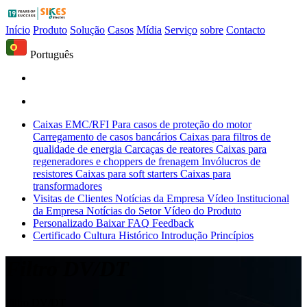
Início
Produto
Solução
Casos
Mídia
Serviço
sobre
Contacto
Português
Caixas EMC/RFI
Para casos de proteção do motor
Carregamento de casos bancários
Caixas para filtros de
qualidade de energia
Carcaças de reatores
Caixas para
regeneradores e choppers de frenagem
Invólucros de
resistores
Caixas para soft starters
Caixas para
transformadores
Visitas de Clientes
Notícias da Empresa
Vídeo Institucional
da Empresa
Notícias do Setor
Vídeo do Produto
Personalizado
Baixar
FAQ
Feedback
Certificado
Cultura
Histórico
Introdução
Princípios
Filtro DV/DT
Filtro DV/DT