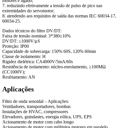
motores é ligado;
7. reduzindo efetivamente a tensão de pulso de pico nas
extremidades do servomotor;
8. atendendo aos requisitos de saída das normas IEC 60034-17,
60034-25.
Dados técnicos do filtro DV/DT:
Faixa de tensão nominal: 3*380±10%
DV/DT: ≤1000V/μS
Proteção: IP00
Capacidade de sobrecarga: 150% 60S, 120% 60min
Classe de isolamento: H
Rigidez dielétrica: CA4000V/5mA/60s
Resistência de isolamento: núcleo-enrolamento, ≥100MΩ
(CC1000V);
Resfriamento: AN
Aplicações
Filtro de onda senoidal – Aplicações:
Ventiladores, transportadores, bombas
Instalações de HVAC, compressores
Elevadores, guindastes, energia eólica, UPS, EPS
Acionamento de motor com cabo longo
Acionamento de motor com múltiplos motores em paralelo