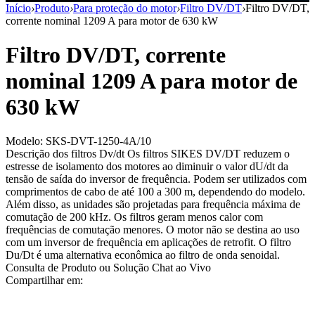
Início
›
Produto
›
Para proteção do motor
›
Filtro DV/DT
›
Filtro DV/DT,
corrente nominal 1209 A para motor de 630 kW
Filtro DV/DT, corrente
nominal 1209 A para motor de
630 kW
Modelo: SKS-DVT-1250-4A/10
Descrição dos filtros Dv/dt Os filtros SIKES DV/DT reduzem o
estresse de isolamento dos motores ao diminuir o valor dU/dt da
tensão de saída do inversor de frequência. Podem ser utilizados com
comprimentos de cabo de até 100 a 300 m, dependendo do modelo.
Além disso, as unidades são projetadas para frequência máxima de
comutação de 200 kHz. Os filtros geram menos calor com
frequências de comutação menores. O motor não se destina ao uso
com um inversor de frequência em aplicações de retrofit. O filtro
Du/Dt é uma alternativa econômica ao filtro de onda senoidal.
Consulta de Produto ou Solução
Chat ao Vivo
Compartilhar em: