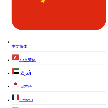
中文简体
中文繁体
اَلْعَرَبِيَّةُ
日本語
Français