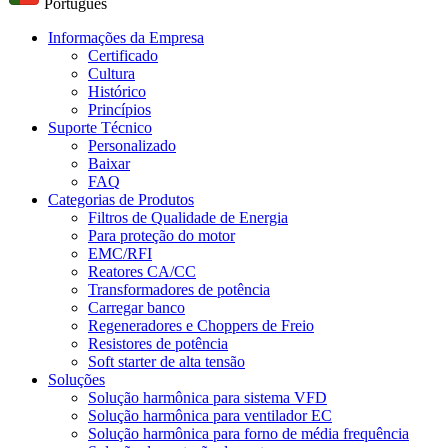
Português
Informações da Empresa
Certificado
Cultura
Histórico
Princípios
Suporte Técnico
Personalizado
Baixar
FAQ
Categorias de Produtos
Filtros de Qualidade de Energia
Para proteção do motor
EMC/RFI
Reatores CA/CC
Transformadores de potência
Carregar banco
Regeneradores e Choppers de Freio
Resistores de potência
Soft starter de alta tensão
Soluções
Solução harmônica para sistema VFD
Solução harmônica para ventilador EC
Solução harmônica para forno de média frequência