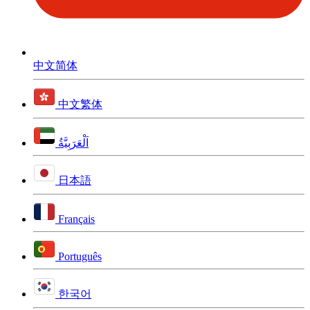
中文简体
中文繁体
اَلْعَرَبِيَّةُ
日本語
Français
Português
한국어