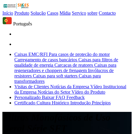
Início
Produto
Solução
Casos
Mídia
Serviço
sobre
Contacto
Português
Caixas EMC/RFI
Para casos de proteção do motor
Carregamento de casos bancários
Caixas para filtros de
qualidade de energia
Carcaças de reatores
Caixas para
regeneradores e choppers de frenagem
Invólucros de
resistores
Caixas para soft starters
Caixas para
transformadores
Visitas de Clientes
Notícias da Empresa
Vídeo Institucional
da Empresa
Notícias do Setor
Vídeo do Produto
Personalizado
Baixar
FAQ
Feedback
Certificado
Cultura
Histórico
Introdução
Princípios
Filtros Monofásicos de Uso
Geral Série SFT