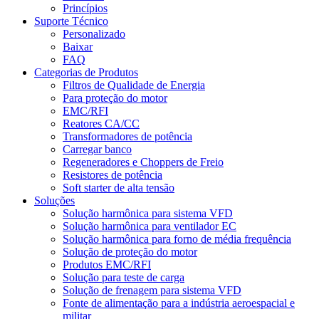
Princípios
Suporte Técnico
Personalizado
Baixar
FAQ
Categorias de Produtos
Filtros de Qualidade de Energia
Para proteção do motor
EMC/RFI
Reatores CA/CC
Transformadores de potência
Carregar banco
Regeneradores e Choppers de Freio
Resistores de potência
Soft starter de alta tensão
Soluções
Solução harmônica para sistema VFD
Solução harmônica para ventilador EC
Solução harmônica para forno de média frequência
Solução de proteção do motor
Produtos EMC/RFI
Solução para teste de carga
Solução de frenagem para sistema VFD
Fonte de alimentação para a indústria aeroespacial e
militar