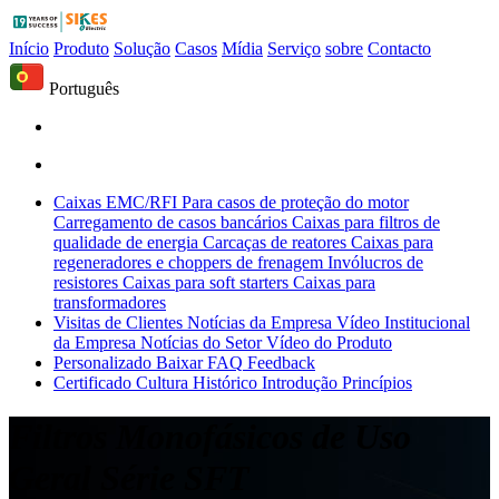
Início
Produto
Solução
Casos
Mídia
Serviço
sobre
Contacto
Português
Caixas EMC/RFI
Para casos de proteção do motor
Carregamento de casos bancários
Caixas para filtros de
qualidade de energia
Carcaças de reatores
Caixas para
regeneradores e choppers de frenagem
Invólucros de
resistores
Caixas para soft starters
Caixas para
transformadores
Visitas de Clientes
Notícias da Empresa
Vídeo Institucional
da Empresa
Notícias do Setor
Vídeo do Produto
Personalizado
Baixar
FAQ
Feedback
Certificado
Cultura
Histórico
Introdução
Princípios
Filtros Monofásicos de Uso
Geral Série SFT