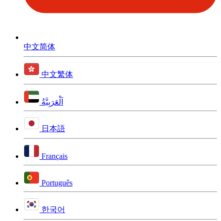
中文简体
中文繁体
اَلْعَرَبِيَّةُ
日本語
Français
Português
한국어