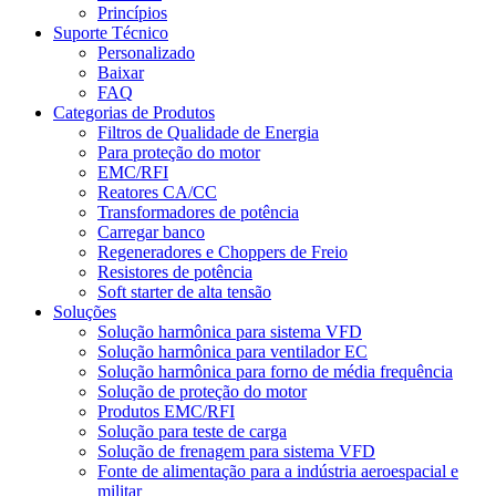
Princípios
Suporte Técnico
Personalizado
Baixar
FAQ
Categorias de Produtos
Filtros de Qualidade de Energia
Para proteção do motor
EMC/RFI
Reatores CA/CC
Transformadores de potência
Carregar banco
Regeneradores e Choppers de Freio
Resistores de potência
Soft starter de alta tensão
Soluções
Solução harmônica para sistema VFD
Solução harmônica para ventilador EC
Solução harmônica para forno de média frequência
Solução de proteção do motor
Produtos EMC/RFI
Solução para teste de carga
Solução de frenagem para sistema VFD
Fonte de alimentação para a indústria aeroespacial e
militar