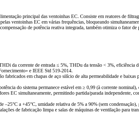
alimentação principal das ventoinhas EC. Consiste em reatores de filtra
pelas ventoinhas EC em várias frequências, bloqueando simultaneamente
ompensação de potência reativa integrada, também otimiza o fator de p
THDi da corrente de entrada ≤ 5%, THDu da tensão < 3%, eficiência d
 Fornecimento» e IEEE Std 519-2014.
 são fabricados em chapas de aço silício de alta permeabilidade e baixa
otência do sistema permanece estável em ≥ 0,99 (à corrente nominal), e
adores EC simultaneamente, permitindo partida/parada independente, con
 de –25°C a +45°C, umidade relativa de 5% a 90% (sem condensação), g
talações de fabricação limpa e salas de máquinas de ventilação para trans