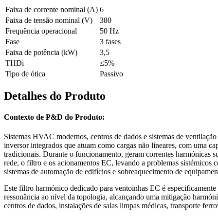
Faixa de corrente nominal (A)
6
Faixa de tensão nominal (V)
380
Frequência operacional
50 Hz
Fase
3 fases
Faixa de potência (kW)
3,5
THDi
≤5%
Tipo de ótica
Passivo
Detalhes do Produto
Contexto de P&D do Produto:
Sistemas HVAC modernos, centros de dados e sistemas de ventilação d
inversor integrados que atuam como cargas não lineares, com uma ca
tradicionais. Durante o funcionamento, geram correntes harmónicas sub
rede, o filtro e os acionamentos EC, levando a problemas sistémicos
sistemas de automação de edifícios e sobreaquecimento de equipamento
Este filtro harmónico dedicado para ventoinhas EC é especificamente
ressonância ao nível da topologia, alcançando uma mitigação harmónic
centros de dados, instalações de salas limpas médicas, transporte ferro