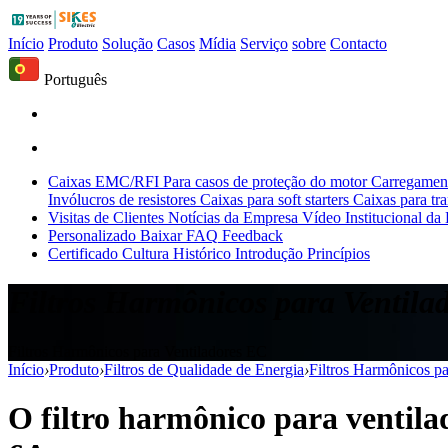
Início
Produto
Solução
Casos
Mídia
Serviço
sobre
Contacto
Português
Caixas EMC/RFI
Para casos de proteção do motor
Carregament
Invólucros de resistores
Caixas para soft starters
Caixas para tr
Visitas de Clientes
Notícias da Empresa
Vídeo Institucional da
Personalizado
Baixar
FAQ
Feedback
Certificado
Cultura
Histórico
Introdução
Princípios
Filtros Harmônicos para Ventila
Filtros Harmônicos para Ventiladores EC
Início
›
Produto
›
Filtros de Qualidade de Energia
›
Filtros Harmônicos p
O filtro harmônico para ventil