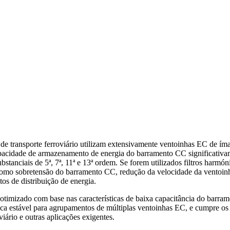
e transporte ferroviário utilizam extensivamente ventoinhas EC de ím
pacidade de armazenamento de energia do barramento CC significativa
stanciais de 5ª, 7ª, 11ª e 13ª ordem. Se forem utilizados filtros harmó
 como sobretensão do barramento CC, redução da velocidade da ventoin
s de distribuição de energia.
 otimizado com base nas características de baixa capacitância do barr
a estável para agrupamentos de múltiplas ventoinhas EC, e cumpre os req
viário e outras aplicações exigentes.