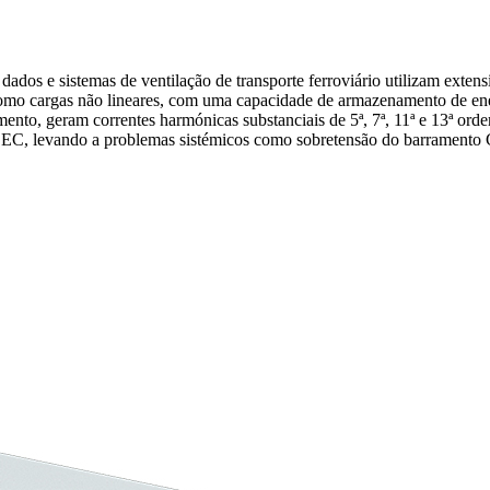
os e sistemas de ventilação de transporte ferroviário utilizam exten
como cargas não lineares, com uma capacidade de armazenamento de en
mento, geram correntes harmónicas substanciais de 5ª, 7ª, 11ª e 13ª or
tos EC, levando a problemas sistémicos como sobretensão do barramento 