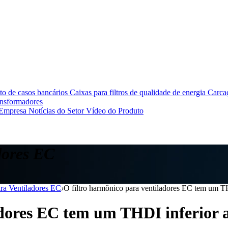
o de casos bancários
Caixas para filtros de qualidade de energia
Carcaç
ansformadores
 Empresa
Notícias do Setor
Vídeo do Produto
dores EC
ara Ventiladores EC
›
O filtro harmônico para ventiladores EC tem um T
adores EC tem um THDI inferior 