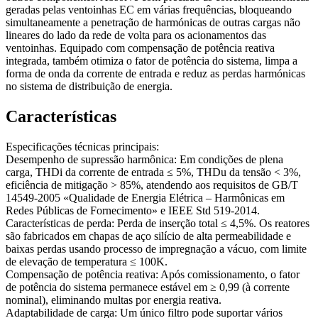
geradas pelas ventoinhas EC em várias frequências, bloqueando
simultaneamente a penetração de harmónicas de outras cargas não
lineares do lado da rede de volta para os acionamentos das
ventoinhas. Equipado com compensação de potência reativa
integrada, também otimiza o fator de potência do sistema, limpa a
forma de onda da corrente de entrada e reduz as perdas harmónicas
no sistema de distribuição de energia.
Características
Especificações técnicas principais:
Desempenho de supressão harmônica: Em condições de plena
carga, THDi da corrente de entrada ≤ 5%, THDu da tensão < 3%,
eficiência de mitigação > 85%, atendendo aos requisitos de GB/T
14549-2005 «Qualidade de Energia Elétrica – Harmônicas em
Redes Públicas de Fornecimento» e IEEE Std 519-2014.
Características de perda: Perda de inserção total ≤ 4,5%. Os reatores
são fabricados em chapas de aço silício de alta permeabilidade e
baixas perdas usando processo de impregnação a vácuo, com limite
de elevação de temperatura ≤ 100K.
Compensação de potência reativa: Após comissionamento, o fator
de potência do sistema permanece estável em ≥ 0,99 (à corrente
nominal), eliminando multas por energia reativa.
Adaptabilidade de carga: Um único filtro pode suportar vários