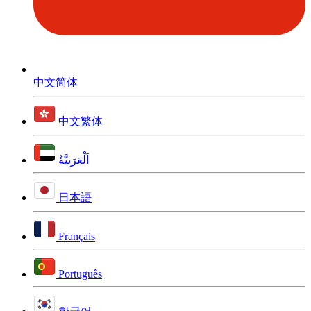
中文简体
中文繁体
اَلْعَرَبِيَّةُ
日本語
Français
Português