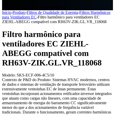
Filtros Harmônicos para Ventiladores EC
Início
›
Produto
›
Filtros de Qualidade de Energia
›
Filtros Harmônicos
para Ventiladores EC
›
Filtro harmônico para ventiladores EC
ZIEHL-ABEGG compatível com RH63V-ZIK.GL.VR_118068
Filtro harmônico para
ventiladores EC ZIEHL-
ABEGG compatível com
RH63V-ZIK.GL.VR_118068
Modelo: SKS-ECF-006-4C5/10
Contexto de P&D do Produto: Sistemas HVAC modernos, centros
de dados e sistemas de ventilação de transporte ferroviário utilizam
extensivamente ventoinhas EC de íman permanente. Estas
ventoinhas incorporam acionamentos retificador-inversor integrados
que atuam como cargas não lineares, com uma capacidade de
armazenamento de energia do barramento CC significativamente
menor do que a dos acionamentos de frequência variável
tradicionais. Durante o funcionamento, geram correntes harmónicas