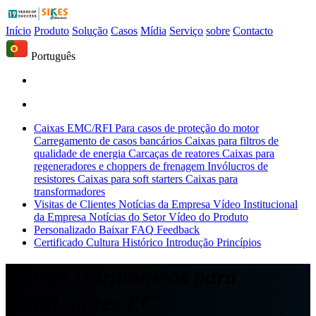
Início
Produto
Solução
Casos
Mídia
Serviço
sobre
Contacto
Português
Caixas EMC/RFI
Para casos de proteção do motor
Carregamento de casos bancários
Caixas para filtros de
qualidade de energia
Carcaças de reatores
Caixas para
regeneradores e choppers de frenagem
Invólucros de
resistores
Caixas para soft starters
Caixas para
transformadores
Visitas de Clientes
Notícias da Empresa
Vídeo Institucional
da Empresa
Notícias do Setor
Vídeo do Produto
Personalizado
Baixar
FAQ
Feedback
Certificado
Cultura
Histórico
Introdução
Princípios
Filtros Harmônicos para
Ventiladores EC