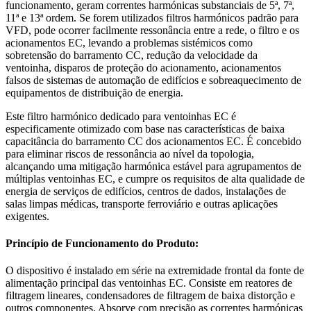
funcionamento, geram correntes harmónicas substanciais de 5ª, 7ª,
11ª e 13ª ordem. Se forem utilizados filtros harmónicos padrão para
VFD, pode ocorrer facilmente ressonância entre a rede, o filtro e os
acionamentos EC, levando a problemas sistémicos como
sobretensão do barramento CC, redução da velocidade da
ventoinha, disparos de proteção do acionamento, acionamentos
falsos de sistemas de automação de edifícios e sobreaquecimento de
equipamentos de distribuição de energia.
Este filtro harmónico dedicado para ventoinhas EC é
especificamente otimizado com base nas características de baixa
capacitância do barramento CC dos acionamentos EC. É concebido
para eliminar riscos de ressonância ao nível da topologia,
alcançando uma mitigação harmónica estável para agrupamentos de
múltiplas ventoinhas EC, e cumpre os requisitos de alta qualidade de
energia de serviços de edifícios, centros de dados, instalações de
salas limpas médicas, transporte ferroviário e outras aplicações
exigentes.
Princípio de Funcionamento do Produto:
O dispositivo é instalado em série na extremidade frontal da fonte de
alimentação principal das ventoinhas EC. Consiste em reatores de
filtragem lineares, condensadores de filtragem de baixa distorção e
outros componentes. Absorve com precisão as correntes harmónicas