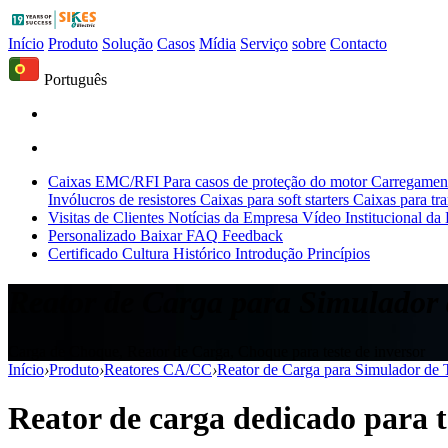
Início
Produto
Solução
Casos
Mídia
Serviço
sobre
Contacto
Português
Caixas EMC/RFI
Para casos de proteção do motor
Carregament
Invólucros de resistores
Caixas para soft starters
Caixas para tr
Visitas de Clientes
Notícias da Empresa
Vídeo Institucional da
Personalizado
Baixar
FAQ
Feedback
Certificado
Cultura
Histórico
Introdução
Princípios
Reator de Carga para Simulador 
Carga de Choque, Reator de Carga, Choque para teste de inversor
Início
›
Produto
›
Reatores CA/CC
›
Reator de Carga para Simulador de 
Reator de carga dedicado para t