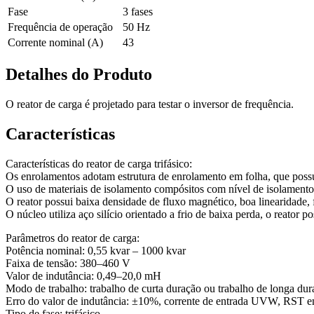
Fase
3 fases
Frequência de operação
50 Hz
Corrente nominal (A)
43
Detalhes do Produto
O reator de carga é projetado para testar o inversor de frequência.
Características
Características do reator de carga trifásico:
Os enrolamentos adotam estrutura de enrolamento em folha, que possui
O uso de materiais de isolamento compósitos com nível de isolament
O reator possui baixa densidade de fluxo magnético, boa linearidade, 
O núcleo utiliza aço silício orientado a frio de baixa perda, o reator p
Parâmetros do reator de carga:
Potência nominal: 0,55 kvar – 1000 kvar
Faixa de tensão: 380–460 V
Valor de indutância: 0,49–20,0 mH
Modo de trabalho: trabalho de curta duração ou trabalho de longa dur
Erro do valor de indutância: ±10%, corrente de entrada UVW, RST em
Tipo de fase: trifásico