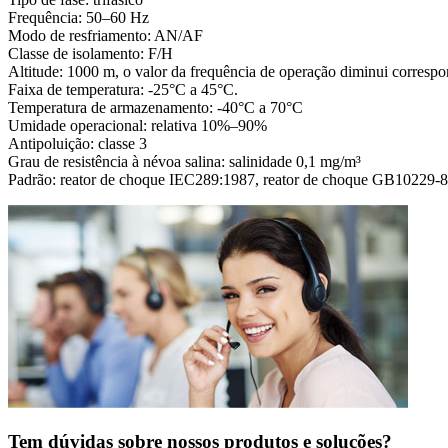
Frequência: 50–60 Hz
Modo de resfriamento: AN/AF
Classe de isolamento: F/H
Altitude: 1000 m, o valor da frequência de operação diminui corres
Faixa de temperatura: -25°C a 45°C.
Temperatura de armazenamento: -40°C a 70°C
Umidade operacional: relativa 10%–90%
Antipoluição: classe 3
Grau de resistência à névoa salina: salinidade 0,1 mg/m³
Padrão: reator de choque IEC289:1987, reator de choque GB10229-88
Tem dúvidas sobre nossos produtos e soluções?