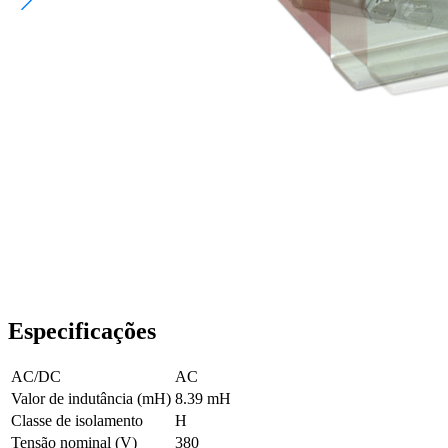
Especificações
AC/DC
AC
Valor de indutância (mH)
8.39 mH
Classe de isolamento
H
Tensão nominal (V)
380