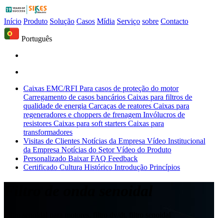
Início
Produto
Solução
Casos
Mídia
Serviço
sobre
Contacto
Português
Caixas EMC/RFI
Para casos de proteção do motor
Carregamento de casos bancários
Caixas para filtros de
qualidade de energia
Carcaças de reatores
Caixas para
regeneradores e choppers de frenagem
Invólucros de
resistores
Caixas para soft starters
Caixas para
transformadores
Visitas de Clientes
Notícias da Empresa
Vídeo Institucional
da Empresa
Notícias do Setor
Vídeo do Produto
Personalizado
Baixar
FAQ
Feedback
Certificado
Cultura
Histórico
Introdução
Princípios
Filtro de onda senoidal
Filtro senoidal para motores, filtro dv/dt, filtro senoidal