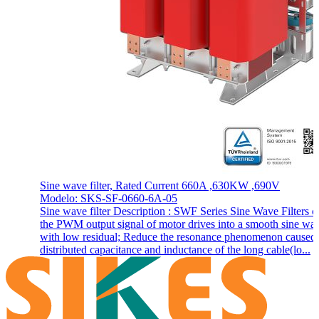
Sine wave filter, Rated Current 660A ,630KW ,690V
Modelo: SKS-SF-0660-6A-05
Sine wave filter Description : SWF Series Sine Wave Filters c
the PWM output signal of motor drives into a smooth sine wa
with low residual; Reduce the resonance phenomenon caused
distributed capacitance and inductance of the long cable(lo...