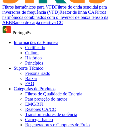
Filtros harmônicos para VFD
Filtros de onda senoidal para
inversores de frequência (VFD)
Reator de linha CA
Filtros
harmônicos combinados com o inversor de baixa tensão da
ABB
Banco de carga resistiva CC
Português
Informações da Empresa
Certificado
Cultura
Histórico
Princípios
Suporte Técnico
Personalizado
Baixar
FAQ
Categorias de Produtos
Filtros de Qualidade de Energia
Para proteção do motor
EMC/RFI
Reatores CA/CC
Transformadores de potência
Carregar banco
Regeneradores e Choppers de Freio