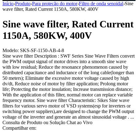
Início
›
Produto
›
Para proteção do motor
›
Filtro de onda senoidal
›
Sine
wave filter, Rated Current 1150A, 580KW, 400V
Sine wave filter, Rated Current
1150A, 580KW, 400V
Modelo: SKS-SF-1150-AB-4-8
Sine wave filter Description : SWF Series Sine Wave Filters convert
the PWM output signal of motor drives into a smooth sine wave
with low residual; Reduce the resonance phenomenon caused by
distributed capacitance and inductance of the long cable(longer than
50 meters); Eliminate the excessive motor voltage caused by high
dv/dt, Reduce noise of motor by filter application; Prolong motor
life; Protecting the motor insulation; Increase transmission distance;
With the application of this filter, normal motor can replace variable
frequency motor. Sine wave filter Characteristic: Sikes Sine wave
filters for various servo motor of VSD systems(esp for inverters or
switching power suppliers),are designed to change the PWM output
voltage of the inverter and generate an almost sinusoidal voltage . ...
Consulta de Produto ou Solução
Chat ao Vivo
Compartilhar em: