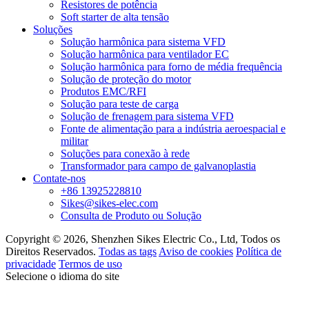
Resistores de potência
Soft starter de alta tensão
Soluções
Solução harmônica para sistema VFD
Solução harmônica para ventilador EC
Solução harmônica para forno de média frequência
Solução de proteção do motor
Produtos EMC/RFI
Solução para teste de carga
Solução de frenagem para sistema VFD
Fonte de alimentação para a indústria aeroespacial e
militar
Soluções para conexão à rede
Transformador para campo de galvanoplastia
Contate-nos
+86 13925228810
Sikes@sikes-elec.com
Consulta de Produto ou Solução
Copyright © 2026, Shenzhen Sikes Electric Co., Ltd, Todos os
Direitos Reservados.
Todas as tags
Aviso de cookies
Política de
privacidade
Termos de uso
Selecione o idioma do site