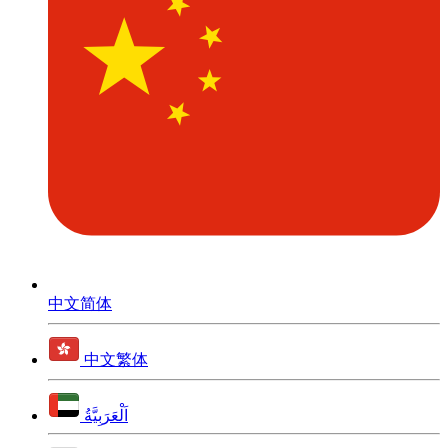
中文简体
中文繁体
اَلْعَرَبِيَّةُ