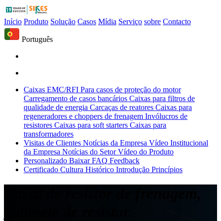
Início
Produto
Solução
Casos
Mídia
Serviço
sobre
Contacto
Português
Caixas EMC/RFI
Para casos de proteção do motor
Carregamento de casos bancários
Caixas para filtros de
qualidade de energia
Carcaças de reatores
Caixas para
regeneradores e choppers de frenagem
Invólucros de
resistores
Caixas para soft starters
Caixas para
transformadores
Visitas de Clientes
Notícias da Empresa
Vídeo Institucional
da Empresa
Notícias do Setor
Vídeo do Produto
Personalizado
Baixar
FAQ
Feedback
Certificado
Cultura
Histórico
Introdução
Princípios
Caixa de resistor de frenagem,
gabinete de resistor