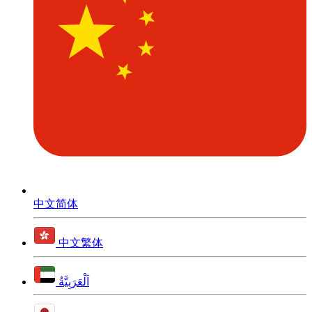
中文简体
中文繁体
اَلْعَرَبِيَّةُ