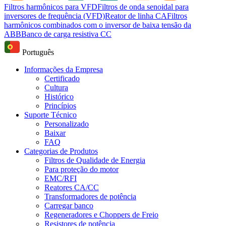
Filtros harmônicos para VFD
Filtros de onda senoidal para
inversores de frequência (VFD)
Reator de linha CA
Filtros
harmônicos combinados com o inversor de baixa tensão da
ABB
Banco de carga resistiva CC
Português
Informações da Empresa
Certificado
Cultura
Histórico
Princípios
Suporte Técnico
Personalizado
Baixar
FAQ
Categorias de Produtos
Filtros de Qualidade de Energia
Para proteção do motor
EMC/RFI
Reatores CA/CC
Transformadores de potência
Carregar banco
Regeneradores e Choppers de Freio
Resistores de potência