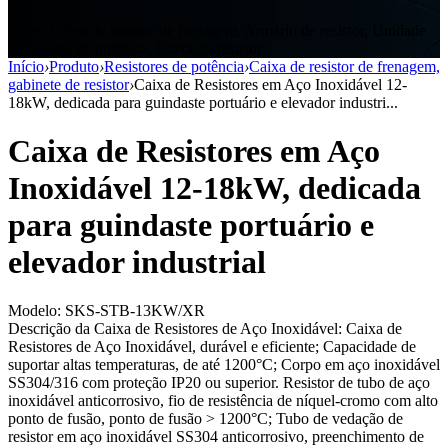
Sikes, Caixa de resistor de frenagem, Armário de resistor, Unidade
de resistor de potência, Caixa do resistor
Início
›
Produto
›
Resistores de potência
›
Caixa de resistor de frenagem,
gabinete de resistor
›
Caixa de Resistores em Aço Inoxidável 12-
18kW, dedicada para guindaste portuário e elevador industri...
Caixa de Resistores em Aço
Inoxidável 12-18kW, dedicada
para guindaste portuário e
elevador industrial
Modelo: SKS-STB-13KW/XR
Descrição da Caixa de Resistores de Aço Inoxidável: Caixa de
Resistores de Aço Inoxidável, durável e eficiente; Capacidade de
suportar altas temperaturas, de até 1200°C; Corpo em aço inoxidável
SS304/316 com proteção IP20 ou superior. Resistor de tubo de aço
inoxidável anticorrosivo, fio de resistência de níquel-cromo com alto
ponto de fusão, ponto de fusão > 1200°C; Tubo de vedação de
resistor em aço inoxidável SS304 anticorrosivo, preenchimento de