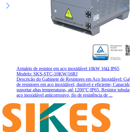
Armário de resistor em aço inoxidável 10kW 16Ω IP65
Modelo: SKS-STC-10KW/16RJ
Descrição do Gabinete de Resistores em Aço Inoxidável: Gab
de resistores em aço inoxidável, durável e eficiente; Capacida
suportar altas temperaturas, até 1200°C;IP65. Resistor tubular
aço inoxidável anticorrosivo, fio de resistência de ...