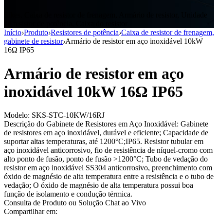
Sikes, Caixa de resistor de frenagem, Armário de resistor, Unidade
de resistor de potência, Caixa do resistor
Início
›
Produto
›
Resistores de potência
›
Caixa de resistor de frenagem,
gabinete de resistor
›
Armário de resistor em aço inoxidável 10kW
16Ω IP65
Armário de resistor em aço
inoxidável 10kW 16Ω IP65
Modelo: SKS-STC-10KW/16RJ
Descrição do Gabinete de Resistores em Aço Inoxidável: Gabinete
de resistores em aço inoxidável, durável e eficiente; Capacidade de
suportar altas temperaturas, até 1200°C;IP65. Resistor tubular em
aço inoxidável anticorrosivo, fio de resistência de níquel-cromo com
alto ponto de fusão, ponto de fusão >1200°C; Tubo de vedação do
resistor em aço inoxidável SS304 anticorrosivo, preenchimento com
óxido de magnésio de alta temperatura entre a resistência e o tubo de
vedação; O óxido de magnésio de alta temperatura possui boa
função de isolamento e condução térmica.
Consulta de Produto ou Solução
Chat ao Vivo
Compartilhar em: