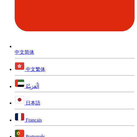
中文简体
中文繁体
اَلْعَرَبِيَّةُ
日本語
Français
Português