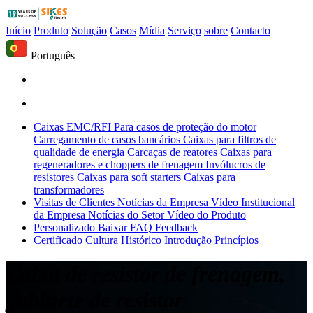
Início
Produto
Solução
Casos
Mídia
Serviço
sobre
Contacto
Português
Caixas EMC/RFI
Para casos de proteção do motor
Carregamento de casos bancários
Caixas para filtros de
qualidade de energia
Carcaças de reatores
Caixas para
regeneradores e choppers de frenagem
Invólucros de
resistores
Caixas para soft starters
Caixas para
transformadores
Visitas de Clientes
Notícias da Empresa
Vídeo Institucional
da Empresa
Notícias do Setor
Vídeo do Produto
Personalizado
Baixar
FAQ
Feedback
Certificado
Cultura
Histórico
Introdução
Princípios
Caixa de resistor de frenagem,
gabinete de resistor