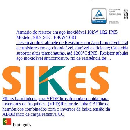
Armário de resistor em aço inoxidável 10kW 16Ω IP65
Modelo: SKS-STC-10KW/16RJ
Descrição do Gabinete de Resistores em Aço Inoxidável: Gab
de resistores em aço inoxidável, durável e eficiente; Capacida
suportar altas temperaturas, até 1200°C;IP65. Resistor tubular
aço inoxidável anticorrosivo, fio de resistência de ...
Filtros harmônicos para VFD
Filtros de onda senoidal para
inversores de frequência (VFD)
Reator de linha CA
Filtros
harmônicos combinados com o inversor de baixa tensão da
ABB
Banco de carga resistiva CC
Português