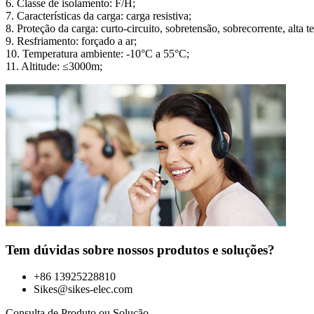
6. Classe de isolamento: F/H;
7. Características da carga: carga resistiva;
8. Proteção da carga: curto-circuito, sobretensão, sobrecorrente, alta 
9. Resfriamento: forçado a ar;
10. Temperatura ambiente: -10°C a 55°C;
11. Altitude: ≤3000m;
Tem dúvidas sobre nossos produtos e soluções?
+86 13925228810
Sikes@sikes-elec.com
Consulta de Produto ou Solução