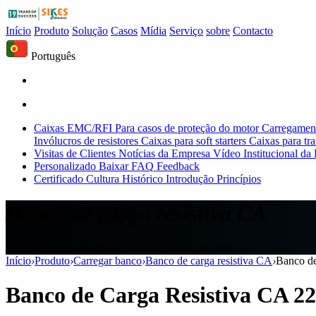
Início
Produto
Solução
Casos
Mídia
Serviço
sobre
Contacto
Português
Caixas EMC/RFI
Para casos de proteção do motor
Carregament
Invólucros de resistores
Caixas para soft starters
Caixas para tr
Visitas de Clientes
Notícias da Empresa
Vídeo Institucional da
Personalizado
Baixar
FAQ
Feedback
Certificado
Cultura
Histórico
Introdução
Princípios
Banco de carga resistiva CA
Banco de carga resistiva CA, sikes, banco de carga
Início
›
Produto
›
Carregar banco
›
Banco de carga resistiva CA
›
Banco d
Banco de Carga Resistiva CA 