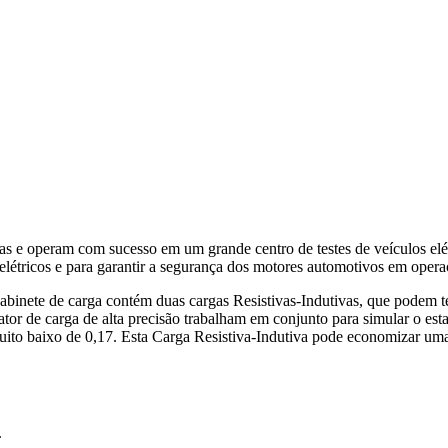
s e operam com sucesso em um grande centro de testes de veículos elétr
étricos e para garantir a segurança dos motores automotivos em operaç
binete de carga contém duas cargas Resistivas-Indutivas, que podem t
eator de carga de alta precisão trabalham em conjunto para simular o est
to baixo de 0,17. Esta Carga Resistiva-Indutiva pode economizar uma q
.