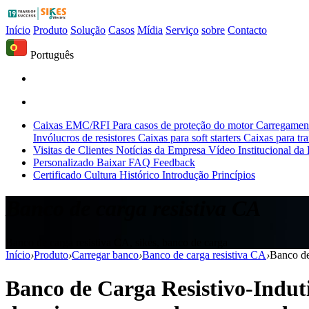
Início
Produto
Solução
Casos
Mídia
Serviço
sobre
Contacto
Português
Caixas EMC/RFI
Para casos de proteção do motor
Carregament
Invólucros de resistores
Caixas para soft starters
Caixas para tr
Visitas de Clientes
Notícias da Empresa
Vídeo Institucional da
Personalizado
Baixar
FAQ
Feedback
Certificado
Cultura
Histórico
Introdução
Princípios
Banco de carga resistiva CA
Banco de carga resistiva CA, sikes, banco de carga
Início
›
Produto
›
Carregar banco
›
Banco de carga resistiva CA
›
Banco de
Banco de Carga Resistivo-Indut