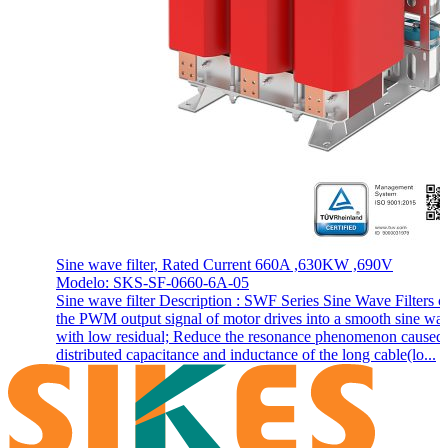
Sine wave filter, Rated Current 660A ,630KW ,690V
Modelo: SKS-SF-0660-6A-05
Sine wave filter Description : SWF Series Sine Wave Filters c
the PWM output signal of motor drives into a smooth sine wa
with low residual; Reduce the resonance phenomenon caused
distributed capacitance and inductance of the long cable(lo...