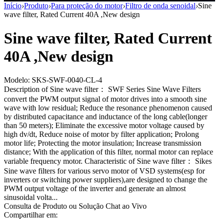
Início
›
Produto
›
Para proteção do motor
›
Filtro de onda senoidal
›
Sine
wave filter, Rated Current 40A ,New design
Sine wave filter, Rated Current
40A ,New design
Modelo: SKS-SWF-0040-CL-4
Description of Sine wave filter： SWF Series Sine Wave Filters
convert the PWM output signal of motor drives into a smooth sine
wave with low residual; Reduce the resonance phenomenon caused
by distributed capacitance and inductance of the long cable(longer
than 50 meters); Eliminate the excessive motor voltage caused by
high dv/dt, Reduce noise of motor by filter application; Prolong
motor life; Protecting the motor insulation; Increase transmission
distance; With the application of this filter, normal motor can replace
variable frequency motor. Characteristic of Sine wave filter： Sikes
Sine wave filters for various servo motor of VSD systems(esp for
inverters or switching power suppliers),are designed to change the
PWM output voltage of the inverter and generate an almost
sinusoidal volta...
Consulta de Produto ou Solução
Chat ao Vivo
Compartilhar em: