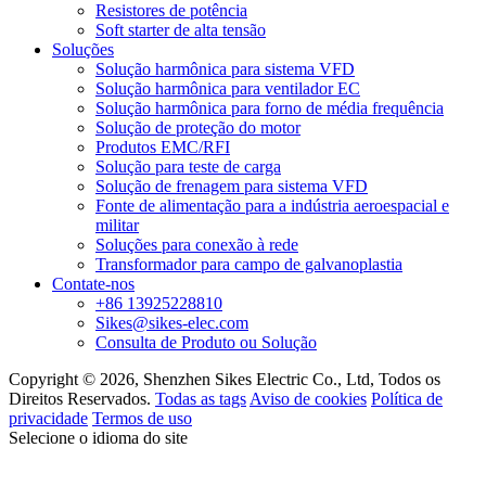
Resistores de potência
Soft starter de alta tensão
Soluções
Solução harmônica para sistema VFD
Solução harmônica para ventilador EC
Solução harmônica para forno de média frequência
Solução de proteção do motor
Produtos EMC/RFI
Solução para teste de carga
Solução de frenagem para sistema VFD
Fonte de alimentação para a indústria aeroespacial e
militar
Soluções para conexão à rede
Transformador para campo de galvanoplastia
Contate-nos
+86 13925228810
Sikes@sikes-elec.com
Consulta de Produto ou Solução
Copyright © 2026, Shenzhen Sikes Electric Co., Ltd, Todos os
Direitos Reservados.
Todas as tags
Aviso de cookies
Política de
privacidade
Termos de uso
Selecione o idioma do site