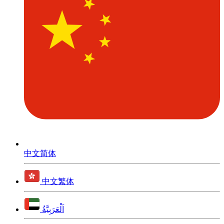
中文简体
中文繁体
اَلْعَرَبِيَّةُ