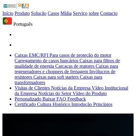
Início
Produto
Solução
Casos
Mídia
Serviço
sobre
Contacto
Português
Caixas EMC/RFI
Para casos de proteção do motor
Carregamento de casos bancários
Caixas para filtros de
qualidade de energia
Carcaças de reatores
Caixas para
regeneradores e choppers de frenagem
Invólucros de
resistores
Caixas para soft starters
Caixas para
transformadores
Visitas de Clientes
Notícias da Empresa
Vídeo Institucional
da Empresa
Notícias do Setor
Vídeo do Produto
Personalizado
Baixar
FAQ
Feedback
Certificado
Cultura
Histórico
Introdução
Princípios
Filtro de onda senoidal
Filtro senoidal para motores, filtro dv/dt, filtro senoidal