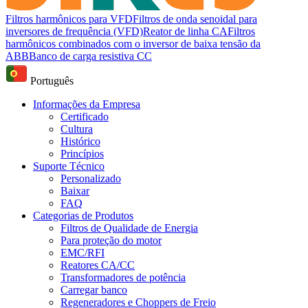
Filtros harmônicos para VFD
Filtros de onda senoidal para
inversores de frequência (VFD)
Reator de linha CA
Filtros
harmônicos combinados com o inversor de baixa tensão da
ABB
Banco de carga resistiva CC
Português
Informações da Empresa
Certificado
Cultura
Histórico
Princípios
Suporte Técnico
Personalizado
Baixar
FAQ
Categorias de Produtos
Filtros de Qualidade de Energia
Para proteção do motor
EMC/RFI
Reatores CA/CC
Transformadores de potência
Carregar banco
Regeneradores e Choppers de Freio