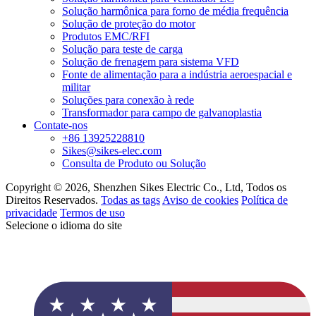
Solução harmônica para forno de média frequência
Solução de proteção do motor
Produtos EMC/RFI
Solução para teste de carga
Solução de frenagem para sistema VFD
Fonte de alimentação para a indústria aeroespacial e
militar
Soluções para conexão à rede
Transformador para campo de galvanoplastia
Contate-nos
+86 13925228810
Sikes@sikes-elec.com
Consulta de Produto ou Solução
Copyright © 2026, Shenzhen Sikes Electric Co., Ltd, Todos os
Direitos Reservados.
Todas as tags
Aviso de cookies
Política de
privacidade
Termos de uso
Selecione o idioma do site