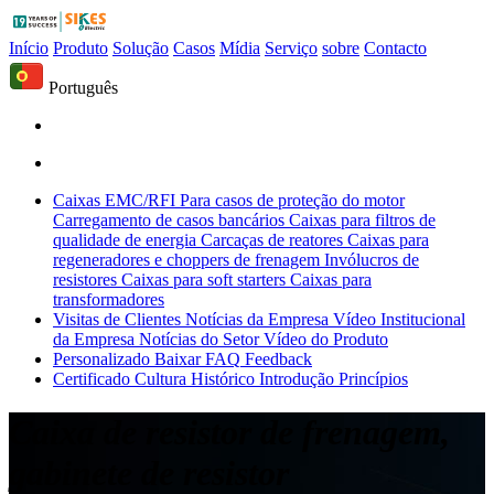
Início
Produto
Solução
Casos
Mídia
Serviço
sobre
Contacto
Português
Caixas EMC/RFI
Para casos de proteção do motor
Carregamento de casos bancários
Caixas para filtros de
qualidade de energia
Carcaças de reatores
Caixas para
regeneradores e choppers de frenagem
Invólucros de
resistores
Caixas para soft starters
Caixas para
transformadores
Visitas de Clientes
Notícias da Empresa
Vídeo Institucional
da Empresa
Notícias do Setor
Vídeo do Produto
Personalizado
Baixar
FAQ
Feedback
Certificado
Cultura
Histórico
Introdução
Princípios
Caixa de resistor de frenagem,
gabinete de resistor