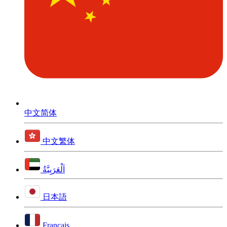
中文简体
中文繁体
اَلْعَرَبِيَّةُ
日本語
Français