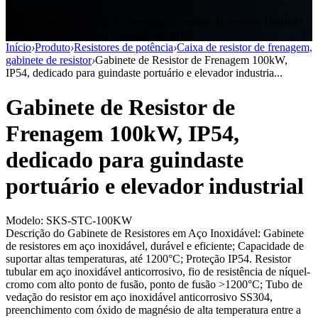
Sikes, Caixa de resistor de frenagem, Armário de resistor, Unidade
de resistor de potência, Caixa do resistor
Início
›
Produto
›
Resistores de potência
›
Caixa de resistor de frenagem,
gabinete de resistor
›
Gabinete de Resistor de Frenagem 100kW,
IP54, dedicado para guindaste portuário e elevador industria...
Gabinete de Resistor de
Frenagem 100kW, IP54,
dedicado para guindaste
portuário e elevador industrial
Modelo: SKS-STC-100KW
Descrição do Gabinete de Resistores em Aço Inoxidável: Gabinete
de resistores em aço inoxidável, durável e eficiente; Capacidade de
suportar altas temperaturas, até 1200°C; Proteção IP54. Resistor
tubular em aço inoxidável anticorrosivo, fio de resistência de níquel-
cromo com alto ponto de fusão, ponto de fusão >1200°C; Tubo de
vedação do resistor em aço inoxidável anticorrosivo SS304,
preenchimento com óxido de magnésio de alta temperatura entre a