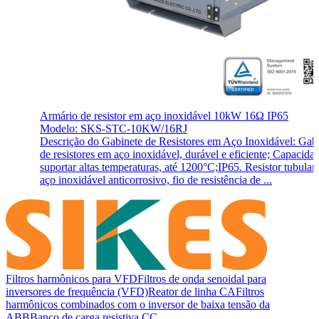
Armário de resistor em aço inoxidável 10kW 16Ω IP65
Modelo: SKS-STC-10KW/16RJ
Descrição do Gabinete de Resistores em Aço Inoxidável: Gab
de resistores em aço inoxidável, durável e eficiente; Capacida
suportar altas temperaturas, até 1200°C;IP65. Resistor tubular
aço inoxidável anticorrosivo, fio de resistência de ...
Filtros harmônicos para VFD
Filtros de onda senoidal para
inversores de frequência (VFD)
Reator de linha CA
Filtros
harmônicos combinados com o inversor de baixa tensão da
ABB
Banco de carga resistiva CC