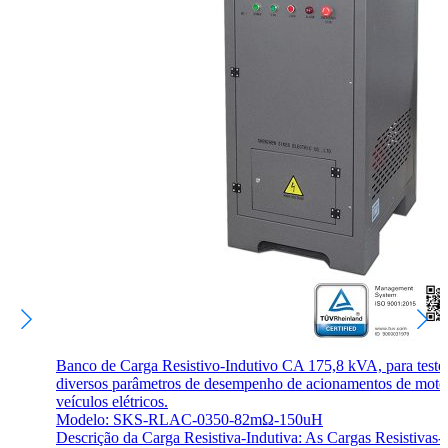
Banco de Carga Resistivo-Indutivo CA 175,8 kVA, para teste
diversos parâmetros de desempenho de acionamentos de moto
veículos elétricos.
Modelo: SKS-RLAC-0350-82mΩ-150uH
Descrição da Carga Resistiva-Indutiva: As Cargas Resistivas-