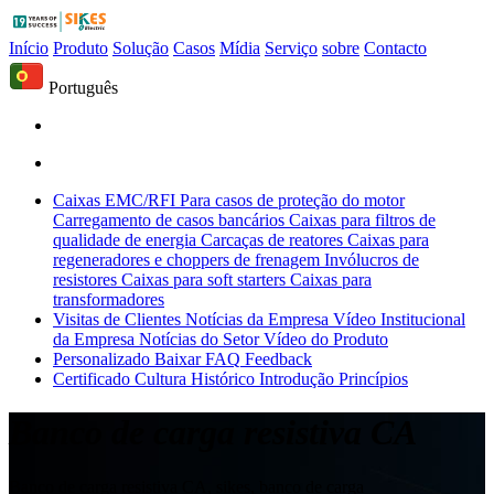
Início
Produto
Solução
Casos
Mídia
Serviço
sobre
Contacto
Português
Caixas EMC/RFI
Para casos de proteção do motor
Carregamento de casos bancários
Caixas para filtros de
qualidade de energia
Carcaças de reatores
Caixas para
regeneradores e choppers de frenagem
Invólucros de
resistores
Caixas para soft starters
Caixas para
transformadores
Visitas de Clientes
Notícias da Empresa
Vídeo Institucional
da Empresa
Notícias do Setor
Vídeo do Produto
Personalizado
Baixar
FAQ
Feedback
Certificado
Cultura
Histórico
Introdução
Princípios
Banco de carga resistiva CA
Banco de carga resistiva CA, sikes, banco de carga