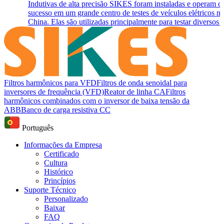
Indutivas de alta precisão SIKES foram instaladas e operam 
sucesso em um grande centro de testes de veículos elétricos na
China. Elas são utilizadas principalmente para testar diversos p
Filtros harmônicos para VFD
Filtros de onda senoidal para
inversores de frequência (VFD)
Reator de linha CA
Filtros
harmônicos combinados com o inversor de baixa tensão da
ABB
Banco de carga resistiva CC
Português
Informações da Empresa
Certificado
Cultura
Histórico
Princípios
Suporte Técnico
Personalizado
Baixar
FAQ