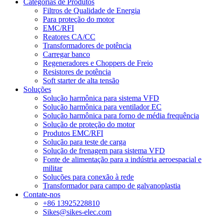
Categorias de Produtos
Filtros de Qualidade de Energia
Para proteção do motor
EMC/RFI
Reatores CA/CC
Transformadores de potência
Carregar banco
Regeneradores e Choppers de Freio
Resistores de potência
Soft starter de alta tensão
Soluções
Solução harmônica para sistema VFD
Solução harmônica para ventilador EC
Solução harmônica para forno de média frequência
Solução de proteção do motor
Produtos EMC/RFI
Solução para teste de carga
Solução de frenagem para sistema VFD
Fonte de alimentação para a indústria aeroespacial e
militar
Soluções para conexão à rede
Transformador para campo de galvanoplastia
Contate-nos
+86 13925228810
Sikes@sikes-elec.com